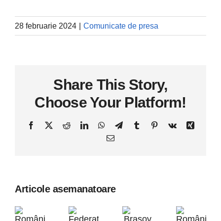
28 februarie 2024
|
Comunicate de presa
Share This Story,
Choose Your Platform!
Facebook
X
Reddit
LinkedIn
WhatsApp
Telegram
Tumblr
Pinterest
Vk
Xing
E-
mail:
Articole asemanatoare