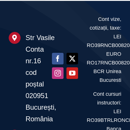
angajamentul
Cultu
de
pentru
și
Culturism
Cont vize,
sportul
Fitne
cotizații, taxe:
și
curat
LEI
Str Vasile
Lotul
Fitness
RO39RNCB00820
Națio
Conta
Challenge
EURO
adun
nr.16
2025
RO17RNCB00820
105
–
BCR Unirea
cod
medal
Bucuresti
Al
poștal
Khobar,
Cont cursuri
020951
Arabia
instructori:
București,
LEI
Saudită
România
RO39BTRLRONCR
Banca