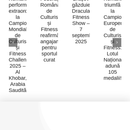
Brașov
găzduiește
Federația
Dracula
Română
Româ
România,
Fitness
de
trium
performanță
Show
Culturism
la
extraordinară
–
și
Camp
la
7
Fitness
Euro
Campionatul
septembrie
reafirmă
de
Mondial
2025