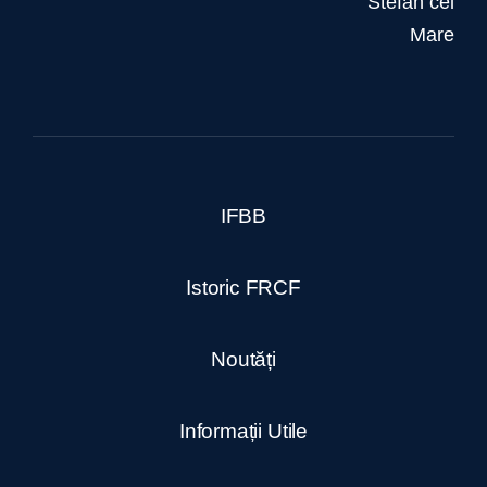
Stefan cel
Mare
IFBB
Istoric FRCF
Noutăți
Informații Utile