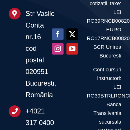
cotizații, taxe:
LEI
Str Vasile
RO39RNCB00820
Conta
EURO
nr.16
RO17RNCB00820
BCR Unirea
cod
Bucuresti
poștal
Cont cursuri
020951
instructori:
București,
LEI
România
RO39BTRLRONCR
Banca
+4021
Transilvania
317 0400
sucursala