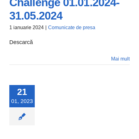
Challenge 01.01.2024-
31.05.2024
Calendarul Fitness
Challenge
1 ianuarie 2024
|
Comunicate de presa
01.01.2024-
Descarcă
31.05.2024
Mai mult
Comunicate de presa
21
01, 2023