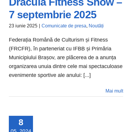
Dracula Fitness Show –
7 septembrie 2025
23 iunie 2025
|
Comunicate de presa
,
Noutăți
Brașov găzduiește
Federația Română de Culturism și Fitness
Dracula Fitness
(FRCFR), în parteneriat cu IFBB și Primăria
Municipiului Brașov, are plăcerea de a anunța
Show – 7
organizarea unuia dintre cele mai spectaculoase
septembrie 2025
evenimente sportive ale anului: [...]
Comunicate de presa
Noutăți
Mai mult
8
05, 2024