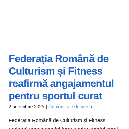
Federația Română de
Federația Română
de Culturism și
Culturism și Fitness
Fitness reafirmă
reafirmă angajamentul
angajamentul
pentru sportul curat
pentru sportul
2 noiembrie 2025
|
Comunicate de presa
curat
Federația Română de Culturism și Fitness
Comunicate de presa