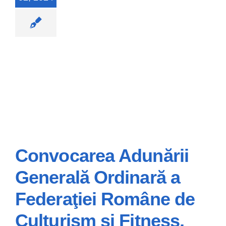
Convocarea
Convocarea Adunării
Adunării Generală
Ordinară a
Generală Ordinară a
Federaţiei Române
Federaţiei Române de
de Culturism şi
Culturism şi Fitness,