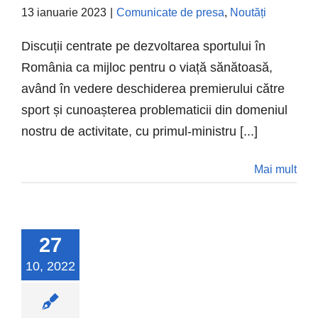
Nicolae Ionel Ciucă
13 ianuarie 2023
|
Comunicate de presa
,
Noutăți
Comunicate de presa
Noutăți
Discuții centrate pe dezvoltarea sportului în
România ca mijloc pentru o viață sănătoasă,
având în vedere deschiderea premierului către
sport și cunoașterea problematicii din domeniul
nostru de activitate, cu primul-ministru [...]
Mai mult
27
10, 2022