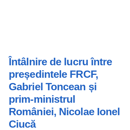
Întâlnire de lucru între
președintele FRCF,
Întâlnire de lucru
Gabriel Toncean și
între președintele
prim-ministrul
FRCF, Gabriel
Toncean și prim-
României, Nicolae Ionel
ministrul României,
Ciucă