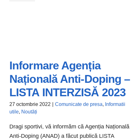
Informare Agenția
Informare Agenția
Națională Anti-Doping –
Națională Anti-
LISTA INTERZISĂ 2023
Doping – LISTA
INTERZISĂ 2023
27 octombrie 2022
|
Comunicate de presa
,
Informatii
utile
,
Noutăți
Comunicate de presa
Informatii utile
Noutăți
Dragi sportivi, vă informăm că Agenția Națională
Anti-Doping (ANAD) a făcut publică LISTA