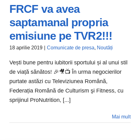
FRCF va avea
saptamanal propria
emisiune pe TVR2!!!
18 aprilie 2019
|
Comunicate de presa
,
Noutăți
Vești bune pentru iubitorii sportului și al unui stil
de viață sănătos! 🎉🎥📺 În urma negocierilor
FRCF va avea
purtate astăzi cu Televiziunea Română,
saptamanal propria
Federația Română de Culturism şi Fitness, cu
emisiune pe
sprijinul ProNutrition, [...]
TVR2!!!
Mai mult
Comunicate de presa
Noutăți