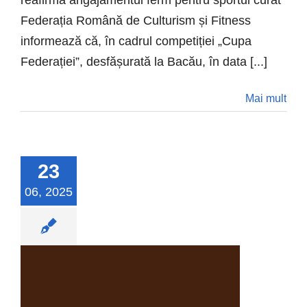
reafirmă angajamentul ferm pentru sportul curat
Federația Română de Culturism și Fitness
informează că, în cadrul competiției „Cupa
Federației”, desfășurată la Bacău, în data [...]
Mai mult
23
06, 2025