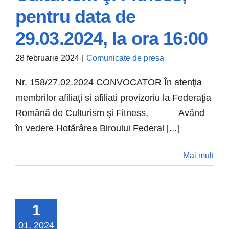
Fitness, pentru
pentru data de
data de 29.03.2024,
29.03.2024, la ora 16:00
la ora 16:00
28 februarie 2024
|
Comunicate de presa
Comunicate de presa
Nr. 158/27.02.2024 CONVOCATOR În atenţia
membrilor afiliaţi si afiliati provizoriu la Federaţia
Română de Culturism şi Fitness, Având
în vedere Hotărârea Biroului Federal [...]
Mai mult
1
01, 2024