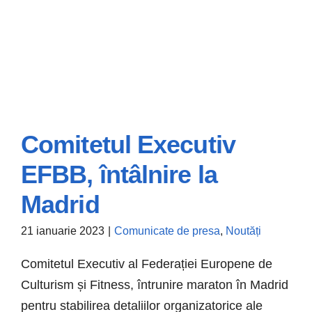
Comitetul Executiv
EFBB, întâlnire la
Comitetul Executiv
Madrid
EFBB, întâlnire la
21 ianuarie 2023
|
Comunicate de presa
,
Noutăți
Madrid
Comitetul Executiv al Federației Europene de
Comunicate de presa
Noutăți
Culturism și Fitness, întrunire maraton în Madrid
pentru stabilirea detaliilor organizatorice ale