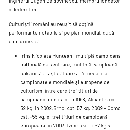
inginerul Eugen Baldovinescu, membru fondator
al federației.
Culturiștii români au reușit să obțină
performanțe notabile și pe plan mondial, după
cum urmează:
Irina Nicoleta Muntean , multiplă campioană
națională de senioare, multiplă campioană
balcanică , câștigătoare a 14 medalii la
campionatele mondiale și europene de
culturism, între care trei titluri de
campioană mondială: în 1998, Alicante, cat.
52 kg, în 2002,Brno, cat. 57 kg, 2009 – Como
cat. -55 kg, și trei titluri de campioană
europeană: în 2003, Izmir, cat. + 57 kg și