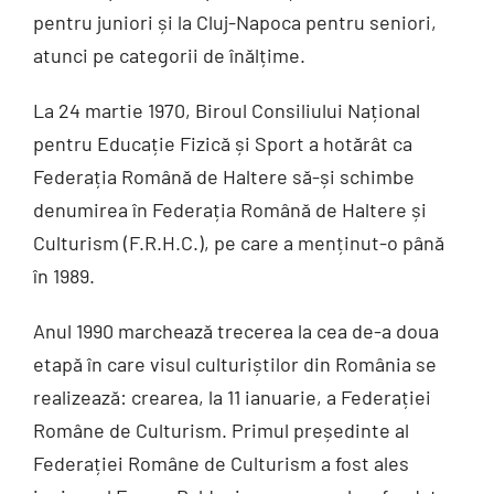
pentru juniori și la Cluj-Napoca pentru seniori,
Galerie
atunci pe categorii de înălțime.
La 24 martie 1970, Biroul Consiliului Național
Contact
pentru Educație Fizică și Sport a hotărât ca
Federația Română de Haltere să-și schimbe
CURSURI INSTRUCTORI
denumirea în Federația Română de Haltere și
Culturism (F.R.H.C.), pe care a menținut-o până
în 1989.
Anul 1990 marchează trecerea la cea de-a doua
etapă în care visul culturiștilor din România se
realizează: crearea, la 11 ianuarie, a Federației
Române de Culturism. Primul președinte al
Federației Române de Culturism a fost ales