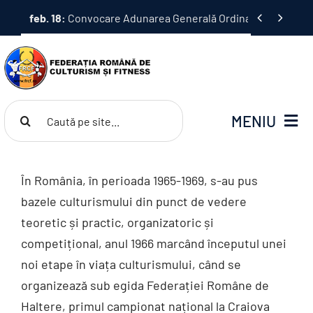
Skip


feb. 18:
Convocare Adunarea Generală Ordinară a F.R.C.F. și
to
content
Cautare...
MENIU
FRCF
În România, în perioada 1965-1969, s-au pus
bazele culturismului din punct de vedere
Competiții
teoretic și practic, organizatoric și
competițional, anul 1966 marcând începutul unei
Documente
noi etape în viața culturismului, când se
organizează sub egida Federației Române de
Știri
Haltere, primul campionat național la Craiova