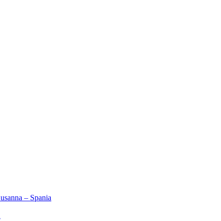
Susanna – Spania
2