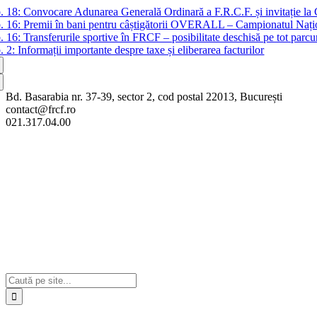
Skip
b. 18:
Convocare Adunarea Generală Ordinară a F.R.C.F. și invitație la
to
b. 16:
Premii în bani pentru câștigătorii OVERALL – Campionatul Nați
content
b. 16:
Transferurile sportive în FRCF – posibilitate deschisă pe tot parcu
b. 2:
Informații importante despre taxe și eliberarea facturilor
Bd. Basarabia nr. 37-39, sector 2, cod postal 22013, București
contact@frcf.ro
021.317.04.00
Cautare...