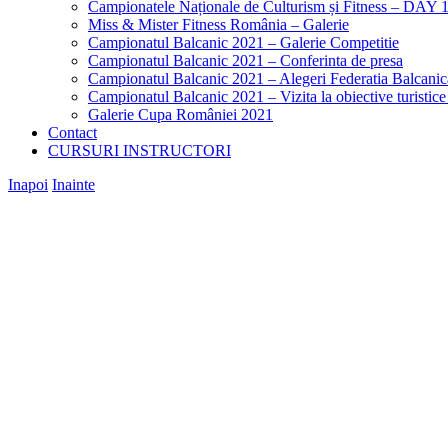
Campionatele Naționale de Culturism și Fitness – DAY 
Miss & Mister Fitness România – Galerie
Campionatul Balcanic 2021 – Galerie Competitie
Campionatul Balcanic 2021 – Conferinta de presa
Campionatul Balcanic 2021 – Alegeri Federatia Balcani
Campionatul Balcanic 2021 – Vizita la obiective turistic
Galerie Cupa României 2021
Contact
CURSURI INSTRUCTORI
Inapoi
Inainte
View
Larger
Image