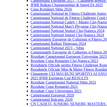
Campionatul European 2025 – Clasament general p
IFBB Balkan Championships & Speed Fit 2025
Cupa României Sibiu 2024
Campionatul Național de Fitness Challenge Junio
Campionatul Național de Fitness Challenge Copii
Campionatul Național Cadeți + Master Cluj-Napo
Campionatul Național Man’s Physique Cluj-Napo
Campionatul Național Seniori Cluj-Napoca 2024
Campionatul Național Juniori Cluj-Napoca 2024
Campionatele Europene de Culturism și Fitness 2
Campionatul Balkan Timișoara 2024
Campionatul Național 2023 – Sibiu
Campionatele Europene de Culturism și Fitness 2
Rezultate Campionatul European Universitar 202
Rezultate Cupa Romaniei Cluj-Napoca 2023
Rezultatele Oficiale pentru Fitness Challenge Ro
Rezultatele Oficiale Miss & Mister Fitness Român
Clasamente CEI MAI BUNI SPORTIVI AI ANU
2021 IFBB European Cup RESULTS
Rezultate Campionatul National Sibiu 2021
Rezultate Cupa Romaniei 2021
Rezultate Cupa Universitara 2021
Campionatul European 2020
Campionatul Balcanic 2020
CN CADETI, JUNIORI, SENIORI, MASTERS 