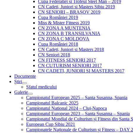
Cupa Federatiei si Trofeul Steel Man – 2019
CN Cadeti, Juniori si Masters Sibiu 2019
CN SENIORI – BRAȘOV 2019
Cupa României 2019
Miss & Mister Fitness 2019
CN ZONA A MUNTENIA
CN ZONA B TRANSILVANIA
CN ZONA C MOLDOVA
Cupa României 2018
CN Cadeti, Juniori si Masters 2018
CN Seniori 2018
CN FITNESS SENIORI 2017
CN CUTURISM SENIORI 2017
CN CADETI, JUNIORI SI MASTERS 2017
Documente
Știri
Sfatul medicului
Galerie
Campionatul European 2025 – Santa Susanna, Spania
Campionatul Balcanic 2025
Campionatul National 2024 – Cluj-Napoca
Campionatul European 2023 – Santa Susanna – Spania
Campionatul Mondial de Culturism și Fitness din Santa 
European Cup Sibiu 2021
Campionatele Naționale de Culturism și Fitness – DAY 