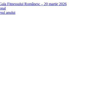
 Gala Fitnessului Românesc – 20 martie 2026
onal
rsul anului