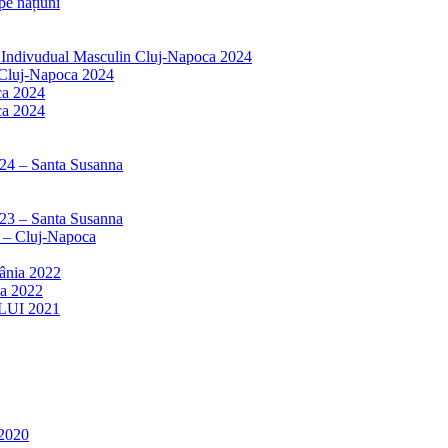
e națiuni
r Indivudual Masculin Cluj-Napoca 2024
 Cluj-Napoca 2024
ca 2024
ca 2024
024 – Santa Susanna
023 – Santa Susanna
3 – Cluj-Napoca
mânia 2022
ia 2022
LUI 2021
2020