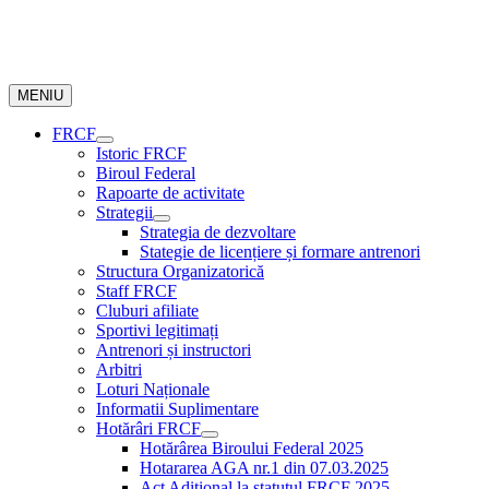
MENIU
FRCF
Istoric FRCF
Biroul Federal
Rapoarte de activitate
Strategii
Strategia de dezvoltare
Stategie de licențiere și formare antrenori
Structura Organizatorică
Staff FRCF
Cluburi afiliate
Sportivi legitimați
Antrenori și instructori
Arbitri
Loturi Naționale
Informatii Suplimentare
Hotărâri FRCF
Hotărârea Biroului Federal 2025
Hotararea AGA nr.1 din 07.03.2025
Act Aditional la statutul FRCF 2025