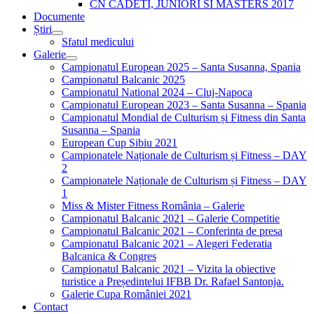
CN CADETI, JUNIORI SI MASTERS 2017
Documente
Știri
Sfatul medicului
Galerie
Campionatul European 2025 – Santa Susanna, Spania
Campionatul Balcanic 2025
Campionatul National 2024 – Cluj-Napoca
Campionatul European 2023 – Santa Susanna – Spania
Campionatul Mondial de Culturism și Fitness din Santa
Susanna – Spania
European Cup Sibiu 2021
Campionatele Naționale de Culturism și Fitness – DAY
2
Campionatele Naționale de Culturism și Fitness – DAY
1
Miss & Mister Fitness România – Galerie
Campionatul Balcanic 2021 – Galerie Competitie
Campionatul Balcanic 2021 – Conferinta de presa
Campionatul Balcanic 2021 – Alegeri Federatia
Balcanica & Congres
Campionatul Balcanic 2021 – Vizita la obiective
turistice a Președintelui IFBB Dr. Rafael Santonja.
Galerie Cupa României 2021
Contact