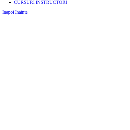
CURSURI INSTRUCTORI
Inapoi
Inainte
View
Larger
Image