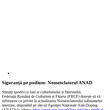
Siguranță pe podium: Nomenclatorul ANAD
Stimați sportivi și fani ai culturismului și fitnessului,
Federația Română de Culturism și Fitness (FRCF) dorește să vă
informeze cu privire la actualizarea Nomenclatorului substanțelor
interzise, disponibil pe site-ul Agenției Naționale Anti-Doping
(ANAD) la adresa:
https://anad.gov.ro/web/lista-interzisa-medical-