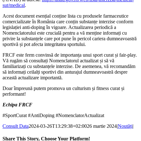
sut/medical
.
Acest document esențial conține lista cu produsele farmaceutice
comercializate în România care conțin substanțe interzise conform
legislației anti-doping în vigoare. Actualizarea periodică a
Nomenclatorului este crucială pentru a vă menține informați cu
privire la substanțele care pot pune în pericol cariera dumneavoastră
sportivă și pot afecta integritatea sportului.
FRCF este ferm convinsă de importanța unui sport curat și fair-play.
Vă rugăm să consultați Nomenclatorul actualizat și să vă
familiarizați cu substanțele interzise. De asemenea, vă recomandăm
să informați ceilalți sportivi din anturajul dumneavoastră despre
această actualizare importantă.
Doar împreună putem promova un culturism și fitness curat și
performant!
Echipa FRCF
#SportCurat #AntiDoping #NomenclatorActualizat
Consult Data
2024-03-26T13:29:38+02:00
26 martie 2024
|
Noutăți
|
Share This Story, Choose Your Platform!