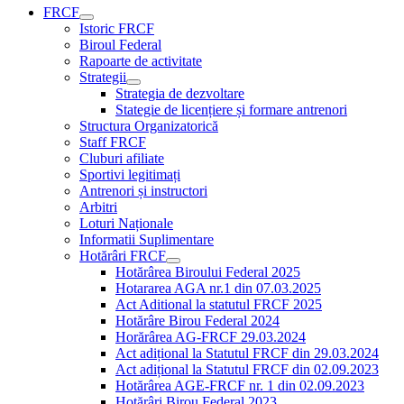
FRCF
Istoric FRCF
Biroul Federal
Rapoarte de activitate
Strategii
Strategia de dezvoltare
Stategie de licențiere și formare antrenori
Structura Organizatorică
Staff FRCF
Cluburi afiliate
Sportivi legitimați
Antrenori și instructori
Arbitri
Loturi Naționale
Informatii Suplimentare
Hotărâri FRCF
Hotărârea Biroului Federal 2025
Hotararea AGA nr.1 din 07.03.2025
Act Aditional la statutul FRCF 2025
Hotărâre Birou Federal 2024
Horărârea AG-FRCF 29.03.2024
Act adițional la Statutul FRCF din 29.03.2024
Act adițional la Statutul FRCF din 02.09.2023
Hotărârea AGE-FRCF nr. 1 din 02.09.2023
Hotărâri Birou Federal 2023