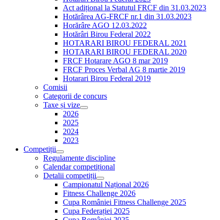
Act adițional la Statutul FRCF din 31.03.2023
Hotărârea AG-FRCF nr.1 din 31.03.2023
Horărâre AGO 12.03.2022
Hotărâri Birou Federal 2022
HOTARARI BIROU FEDERAL 2021
HOTARARI BIROU FEDERAL 2020
FRCF Hotarare AGO 8 mar 2019
FRCF Proces Verbal AG 8 martie 2019
Hotarari Birou Federal 2019
Comisii
Categorii de concurs
Taxe și vize
2026
2025
2024
2023
Competiții
Regulamente discipline
Calendar competițional
Detalii competiții
Campionatul Național 2026
Fitness Challenge 2026
Cupa României Fitness Challenge 2025
Cupa Federației 2025
Cupa României 2025