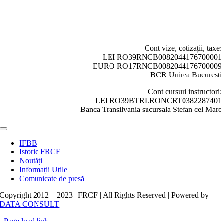
Cont vize, cotizații, taxe
LEI RO39RNCB008204417670000
EURO RO17RNCB008204417670000
BCR Unirea Bucurest
Cont cursuri instructori
LEI RO39BTRLRONCRT038228740
Banca Transilvania sucursala Stefan cel Mar
Toggle
Navigation
IFBB
Istoric FRCF
Noutăți
Informații Utile
Comunicate de presă
Copyright 2012 – 2023 | FRCF | All Rights Reserved | Powered by
DATA CONSULT
Page load link