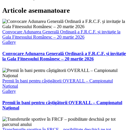
Facebook
X
Reddit
LinkedIn
WhatsApp
Telegram
Tumblr
Pinterest
Vk
Xing
E-
Articole asemanatoare
mail:
Convocare Adunarea Generală Ordinară a F.R.C.F. și invitație la
Gala Fitnessului Românesc – 20 martie 2026
Gallery
Convocare Adunarea Generală Ordinară a F.R.C.F. și invitație
la Gala Fitnessului Românesc – 20 martie 2026
Premii în bani pentru câștigătorii OVERALL – Campionatul
Național
Gallery
Premii în bani pentru câștigătorii OVERALL – Campionatul
Național
Transferurile sportive în FRCF – posibilitate deschisă pe tot