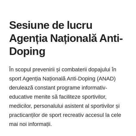
Știri
Galerie
Sesiune de lucru
Agenția Națională Anti-
Contact
Doping
CURSURI INSTRUCT
În scopul prevenirii și combaterii dopajului în
sport Agenția Națională Anti-Doping (ANAD)
derulează constant programe informativ-
educative menite să faciliteze sportivilor,
medicilor, personalului asistent al sportivilor și
practicanților de sport recreativ accesul la cele
mai noi informații.