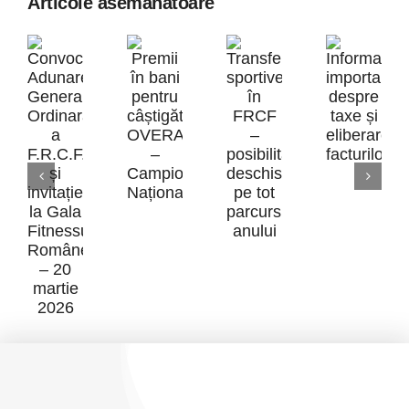
Articole asemanatoare
Inform
Premii
impor
Transferurile
în
desp
Convocare
sportive
bani
taxe
Adunarea
în
pentru
și
Generală
FRCF
câștigătorii
elibe
Ordinară
–
OVERALL
factur
a
posibilitate
–