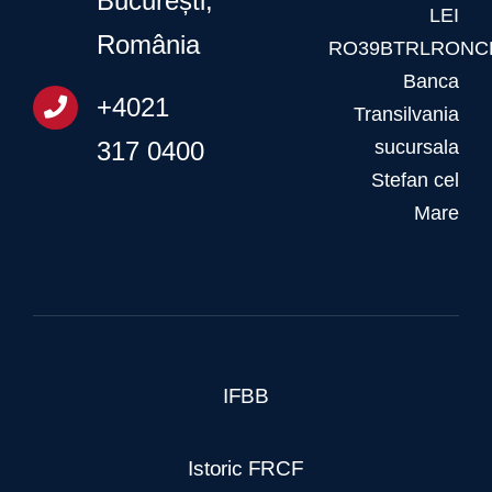
București,
LEI
România
RO39BTRLRONCR
Banca
+4021
Transilvania
317 0400
sucursala
Stefan cel
Mare
IFBB
Istoric FRCF