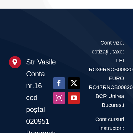
F.R.C.F.
deschisă
Campionatul
și
pe
Național
invitație
tot
la
parcursul
Cont vize,
Gala
anului
cotizații, taxe:
Fitnessului
LEI
Str Vasile
Românesc
RO39RNCB00820
Conta
EURO
–
nr.16
RO17RNCB00820
20
BCR Unirea
cod
martie
Bucuresti
poștal
2026
Cont cursuri
020951
instructori: