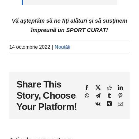
Vă așteptăm să ne fiți alături și să susținem
împreună un SPORT CURAT!
14 octombrie 2022
|
Noutăți
Share This
Facebook
X
Reddit
LinkedI
Story, Choose
WhatsApp
Telegram
Tumblr
Pinteres
Vk
Xing
E-
Your Platform!
mail: