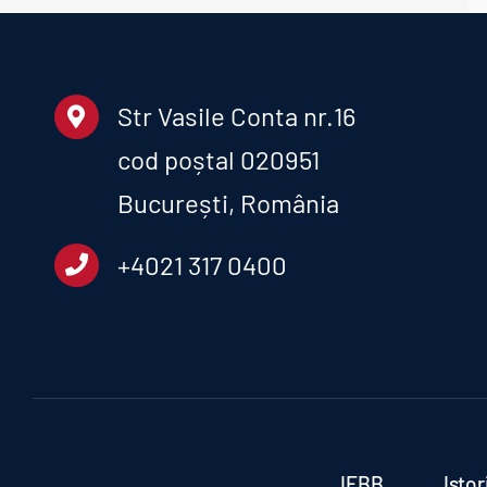
Str Vasile Conta nr.16
cod poștal 020951
București, România
+4021 317 0400
IFBB
Isto