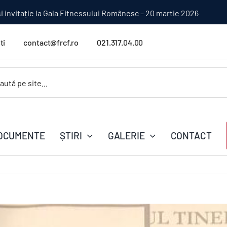
ionatul Național
ti
contact@frcf.ro
021.317.04.00
.
OCUMENTE
ȘTIRI
GALERIE
CONTACT