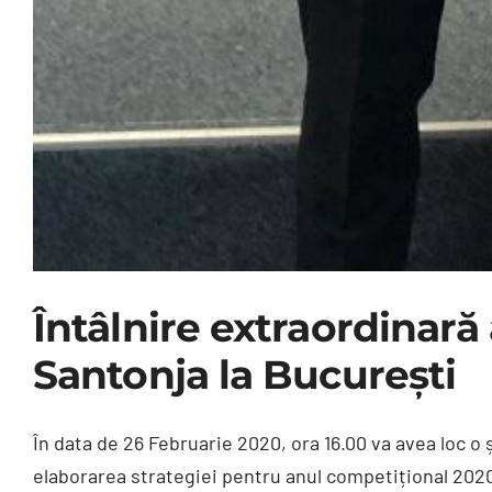
Întâlnire extraordinară 
Santonja la București
În data de 26 Februarie 2020, ora 16.00 va avea loc o ș
elaborarea strategiei pentru anul competițional 202