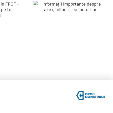
ile
Informații
în
importante
despre taxe și
te
eliberarea
 tot
facturilor
l