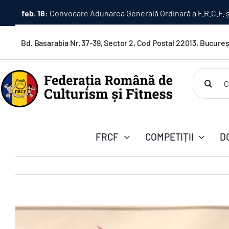
Skip
feb. 16:
Premii în bani pentru câștigătorii OVERALL – Camp
to
content
Bd. Basarabia Nr. 37-39, Sector 2, Cod Postal 22013, Bucureș
Cautare..
FRCF
COMPETIȚII
D
View
Larger