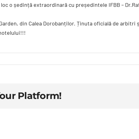
 loc o ședință extraordinară cu președintele IFBB – Dr.Raf
Garden, din Calea Dorobanților. Ținuta oficială de arbitri 
hotelului!!!
Your Platform!