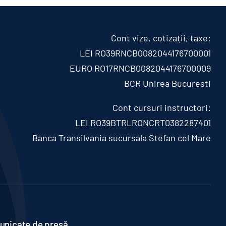
Cont vize, cotizații, taxe:
LEI RO39RNCB0082044176700001
EURO RO17RNCB0082044176700009
BCR Unirea Bucuresti
Cont cursuri instructori:
LEI RO39BTRLRONCRT0382287401
Banca Transilvania sucursala Stefan cel Mare
nicate de presă