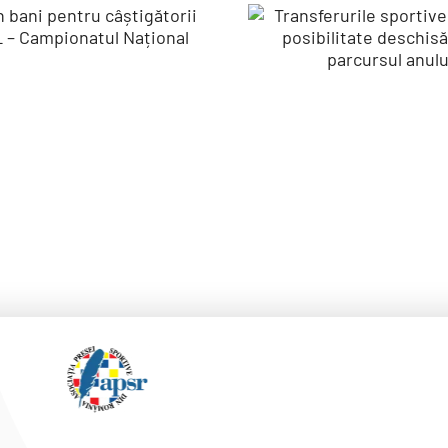
mii în bani
Transferur
pentru
sportive 
âștigătorii
FRCF –
VERALL –
posibilita
mpionatul
deschisă pe
Național
parcursu
anului