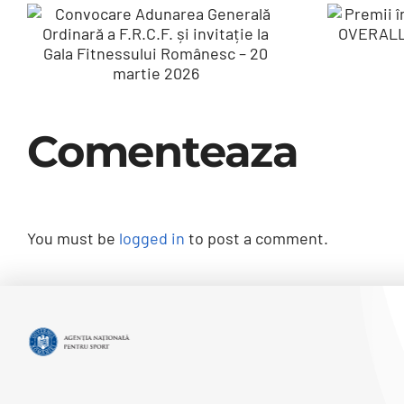
Pre
Convocare
Adunarea
c
Generală
O
Ordinară a
Ca
F.R.C.F. și
Comenteaza
invitație la Gala
Fitnessului
Românesc – 20
You must be
logged in
to post a comment.
martie 2026