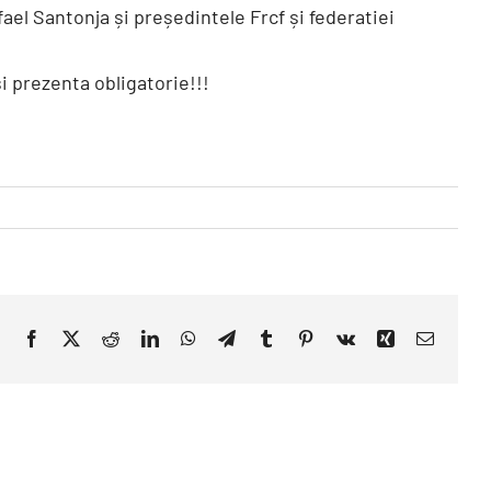
ael Santonja și președintele Frcf și federatiei
și prezenta obligatorie!!!
Facebook
X
Reddit
LinkedIn
WhatsApp
Telegram
Tumblr
Pinterest
Vk
Xing
E-
mail: