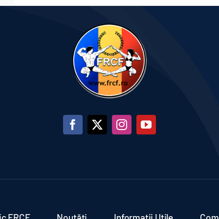
ric FRCF
Noutăți
Informații Utile
Comu