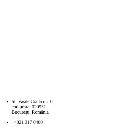
Str Vasile Conta nr.16
cod poștal 020951
București, România
+4021 317 0400