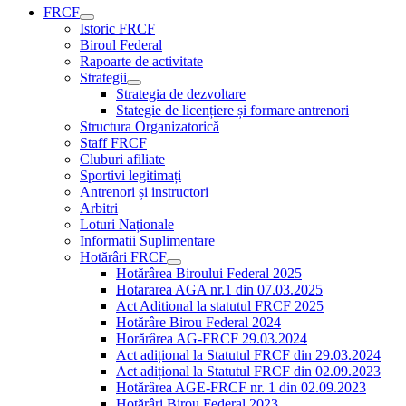
FRCF
Istoric FRCF
Biroul Federal
Rapoarte de activitate
Strategii
Strategia de dezvoltare
Stategie de licențiere și formare antrenori
Structura Organizatorică
Staff FRCF
Cluburi afiliate
Sportivi legitimați
Antrenori și instructori
Arbitri
Loturi Naționale
Informatii Suplimentare
Hotărâri FRCF
Hotărârea Biroului Federal 2025
Hotararea AGA nr.1 din 07.03.2025
Act Aditional la statutul FRCF 2025
Hotărâre Birou Federal 2024
Horărârea AG-FRCF 29.03.2024
Act adițional la Statutul FRCF din 29.03.2024
Act adițional la Statutul FRCF din 02.09.2023
Hotărârea AGE-FRCF nr. 1 din 02.09.2023
Hotărâri Birou Federal 2023