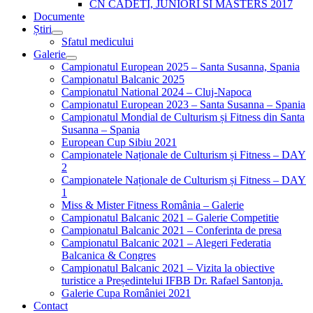
CN CADETI, JUNIORI SI MASTERS 2017
Documente
Știri
Sfatul medicului
Galerie
Campionatul European 2025 – Santa Susanna, Spania
Campionatul Balcanic 2025
Campionatul National 2024 – Cluj-Napoca
Campionatul European 2023 – Santa Susanna – Spania
Campionatul Mondial de Culturism și Fitness din Santa
Susanna – Spania
European Cup Sibiu 2021
Campionatele Naționale de Culturism și Fitness – DAY
2
Campionatele Naționale de Culturism și Fitness – DAY
1
Miss & Mister Fitness România – Galerie
Campionatul Balcanic 2021 – Galerie Competitie
Campionatul Balcanic 2021 – Conferinta de presa
Campionatul Balcanic 2021 – Alegeri Federatia
Balcanica & Congres
Campionatul Balcanic 2021 – Vizita la obiective
turistice a Președintelui IFBB Dr. Rafael Santonja.
Galerie Cupa României 2021
Contact