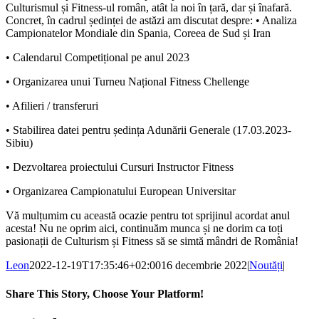
Culturismul și Fitness-ul român, atât la noi în țară, dar și înafară.
Concret, în cadrul ședinței de astăzi am discutat despre: • Analiza
Campionatelor Mondiale din Spania, Coreea de Sud și Iran
• Calendarul Competițional pe anul 2023
• Organizarea unui Turneu Național Fitness Chellenge
• Afilieri / transferuri
• Stabilirea datei pentru ședința Adunării Generale (17.03.2023-
Sibiu)
• Dezvoltarea proiectului Cursuri Instructor Fitness
• Organizarea Campionatului European Universitar
Vă mulțumim cu această ocazie pentru tot sprijinul acordat anul
acesta! Nu ne oprim aici, continuăm munca și ne dorim ca toți
pasionații de Culturism și Fitness să se simtă mândri de România!
Leon
2022-12-19T17:35:46+02:00
16 decembrie 2022
|
Noutăți
|
Share This Story, Choose Your Platform!