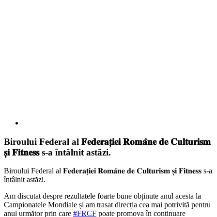
Biroului Federal al 𝐅𝐞𝐝𝐞𝐫𝐚𝐭̦𝐢𝐞𝐢 𝐑𝐨𝐦𝐚̂𝐧𝐞 𝐝𝐞 𝐂𝐮𝐥𝐭𝐮𝐫𝐢𝐬𝐦
𝐬̦𝐢 𝐅𝐢𝐭𝐧𝐞𝐬𝐬 s-a întâlnit astăzi.
Biroului Federal al 𝐅𝐞𝐝𝐞𝐫𝐚𝐭̦𝐢𝐞𝐢 𝐑𝐨𝐦𝐚̂𝐧𝐞 𝐝𝐞 𝐂𝐮𝐥𝐭𝐮𝐫𝐢𝐬𝐦 𝐬̦𝐢 𝐅𝐢𝐭𝐧𝐞𝐬𝐬 s-a
întâlnit astăzi.
Am discutat despre rezultatele foarte bune obținute anul acesta la
Campionatele Mondiale și am trasat direcția cea mai potrivită pentru
anul următor prin care
#FRCF
poate promova în continuare