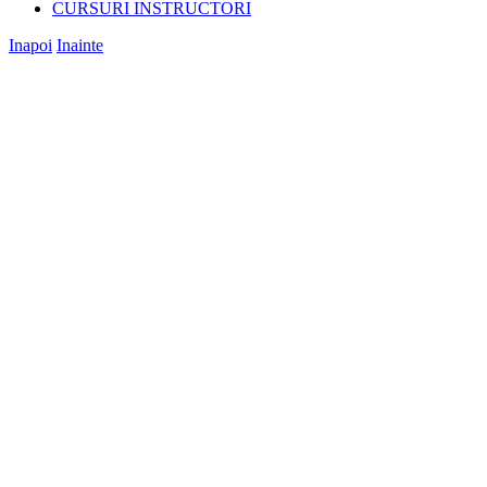
CURSURI INSTRUCTORI
Inapoi
Inainte
View
Larger
Image