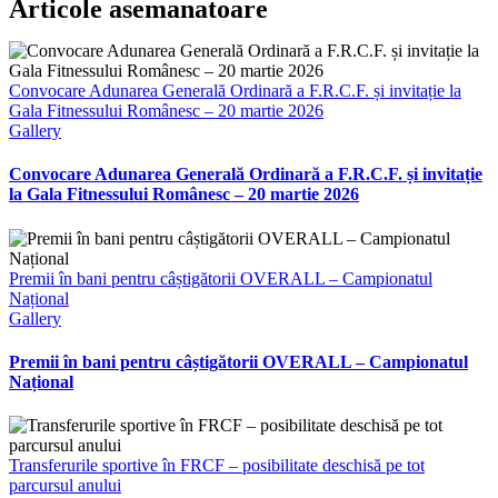
Facebook
X
Reddit
LinkedIn
WhatsApp
Telegram
Tumblr
Pinterest
Vk
Xing
E-
Articole asemanatoare
mail:
Convocare Adunarea Generală Ordinară a F.R.C.F. și invitație la
Gala Fitnessului Românesc – 20 martie 2026
Gallery
Convocare Adunarea Generală Ordinară a F.R.C.F. și invitație
la Gala Fitnessului Românesc – 20 martie 2026
Premii în bani pentru câștigătorii OVERALL – Campionatul
Național
Gallery
Premii în bani pentru câștigătorii OVERALL – Campionatul
Național
Transferurile sportive în FRCF – posibilitate deschisă pe tot
parcursul anului