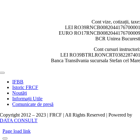
Cont vize, cotizații, taxe
LEI RO39RNCB008204417670000
EURO RO17RNCB008204417670000
BCR Unirea Bucurest
Cont cursuri instructori
LEI RO39BTRLRONCRT038228740
Banca Transilvania sucursala Stefan cel Mar
Toggle
Navigation
IFBB
Istoric FRCF
Noutăți
Informații Utile
Comunicate de presă
Copyright 2012 – 2023 | FRCF | All Rights Reserved | Powered by
DATA CONSULT
Page load link