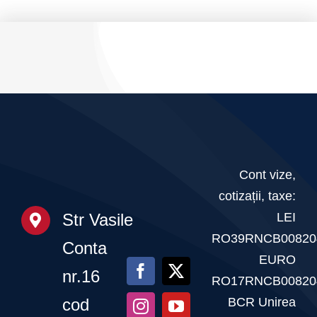
la
parcursul
Gala
anului
Fitnessului
Românesc
–
20
martie
Cont vize,
cotizații, taxe:
2026
LEI
Str Vasile
RO39RNCB00820
Conta
EURO
nr.16
RO17RNCB00820
BCR Unirea
cod