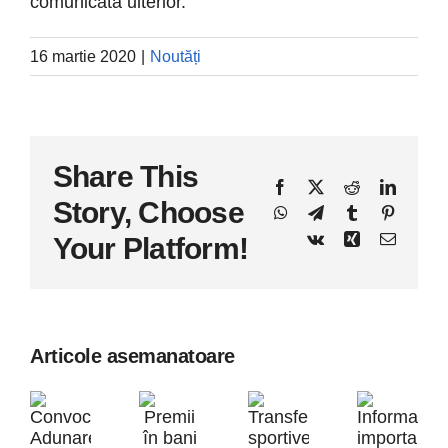
comunicată ulterior.
16 martie 2020
|
Noutăți
Share This
Facebook
X
Reddit
LinkedI
Story, Choose
WhatsApp
Telegram
Tumblr
Pinteres
Vk
Xing
E-
Your Platform!
mail:
Articole asemanatoare