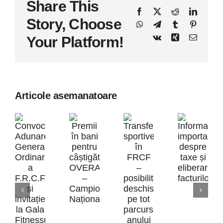
Share This
Facebook
X
Reddit
LinkedI
Story, Choose
WhatsApp
Telegram
Tumblr
Pinteres
Vk
Xing
E-
Your Platform!
mail:
Articole asemanatoare
Inform
Premii
impor
Transferurile