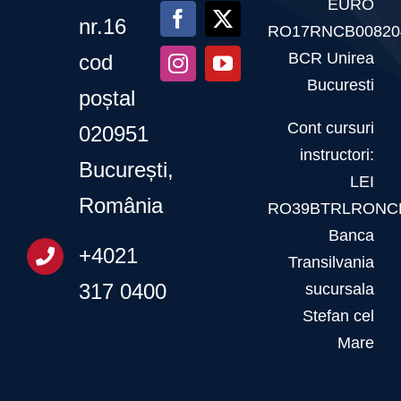
EURO
–
nr.16
RO17RNCB00820
20
BCR Unirea
cod
martie
Bucuresti
poștal
2026
Cont cursuri
020951
instructori:
București,
LEI
România
RO39BTRLRONCR
Banca
+4021
Transilvania
317 0400
sucursala
Stefan cel
Mare