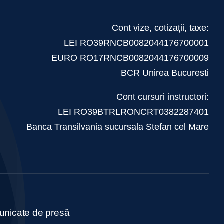
Cont vize, cotizații, taxe:
LEI RO39RNCB0082044176700001
EURO RO17RNCB0082044176700009
BCR Unirea Bucuresti
Cont cursuri instructori:
LEI RO39BTRLRONCRT0382287401
Banca Transilvania sucursala Stefan cel Mare
nicate de presă