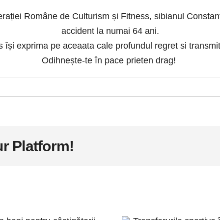
Federației Române de Culturism și Fitness, sibianul Constan
accident la numai 64 ani.
își exprima pe aceaata cale profundul regret si transmit
Odihnește-te în pace prieten drag!
r Platform!
emii în bani