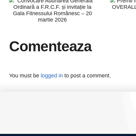
Adunarea
c
Generală
O
Ordinară a
C
F.R.C.F. și
Comenteaza
invitație la Gala
Fitnessului
Românesc – 20
You must be
logged in
to post a comment.
martie 2026