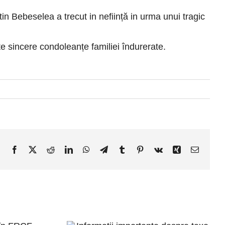
tin Bebeselea a trecut in neființă in urma unui tragic
e sincere condoleanțe familiei îndurerate.
Facebook
X
Reddit
LinkedIn
WhatsApp
Telegram
Tumblr
Pinterest
Vk
Xing
E-
mail: