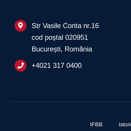
Str Vasile Conta nr.16
cod poștal 020951
București, România
+4021 317 0400
IFBB
Isto