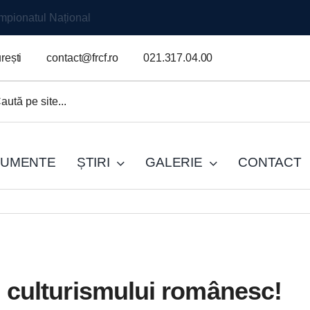
mpionatul Național
rești
contact@frcf.ro
021.317.04.00
.
UMENTE
ȘTIRI
GALERIE
CONTACT
ii culturismului românesc!