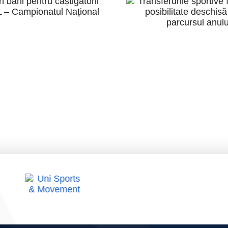
pentru
Transferur
âștigătorii
sportive în 
VERALL –
– posibilit
ampionatul
deschisă pe
Național
parcursul an