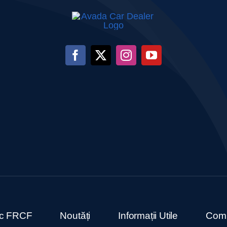
ric FRCF
Noutăți
Informații Utile
Comu