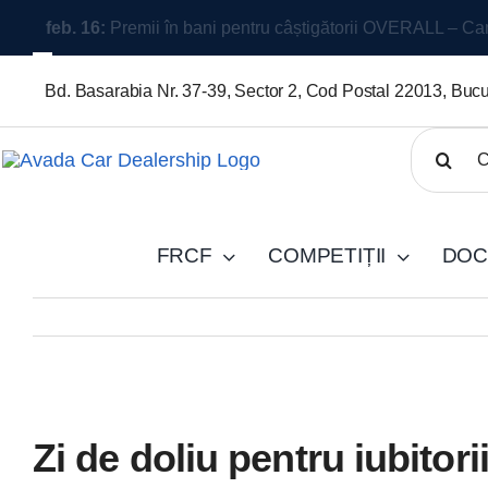
Skip
feb. 16:
Premii în bani pentru câștigătorii OVERALL – Ca
to
content
Bd. Basarabia Nr. 37-39, Sector 2, Cod Postal 22013, Bucu
Cautare..
FRCF
COMPETIȚII
DOC
View
Zi de doliu pentru iubitor
Larger
Image