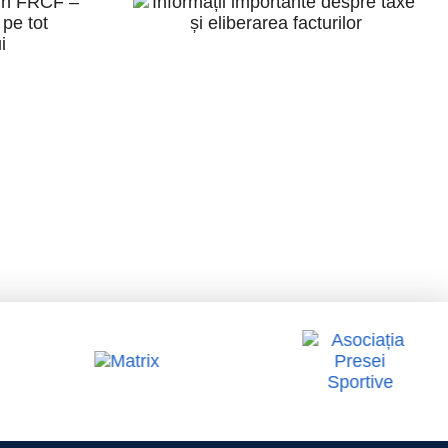
Informații
ile
importante
FRCF
despre taxe și
ate
eliberarea
 tot
facturilor
ului