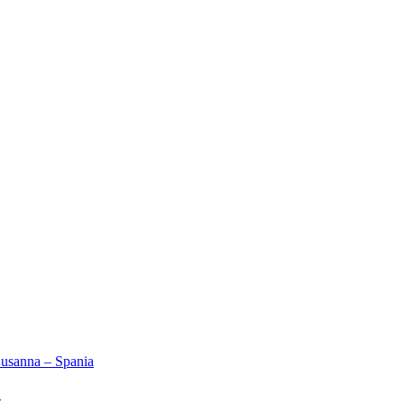
Susanna – Spania
2