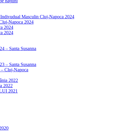
e națiuni
r Indivudual Masculin Cluj-Napoca 2024
 Cluj-Napoca 2024
ca 2024
ca 2024
024 – Santa Susanna
023 – Santa Susanna
3 – Cluj-Napoca
mânia 2022
ia 2022
LUI 2021
2020