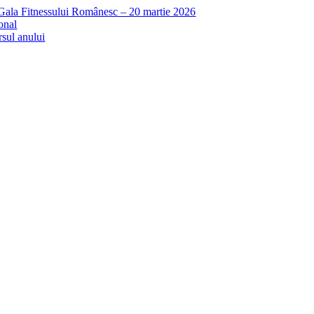
 Gala Fitnessului Românesc – 20 martie 2026
onal
rsul anului