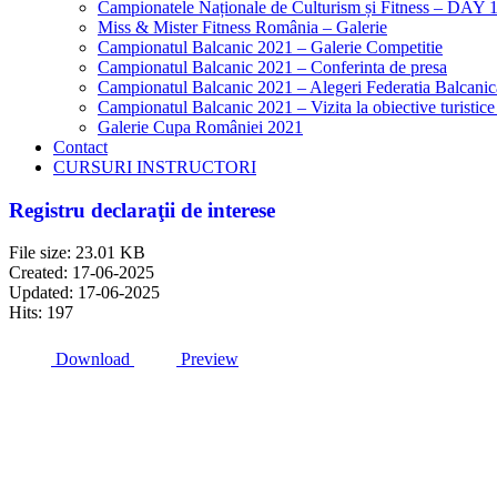
Campionatele Naționale de Culturism și Fitness – DAY 
Miss & Mister Fitness România – Galerie
Campionatul Balcanic 2021 – Galerie Competitie
Campionatul Balcanic 2021 – Conferinta de presa
Campionatul Balcanic 2021 – Alegeri Federatia Balcani
Campionatul Balcanic 2021 – Vizita la obiective turistic
Galerie Cupa României 2021
Contact
CURSURI INSTRUCTORI
Registru declaraţii de interese
File size: 23.01 KB
Created: 17-06-2025
Updated: 17-06-2025
Hits: 197
Download
Preview