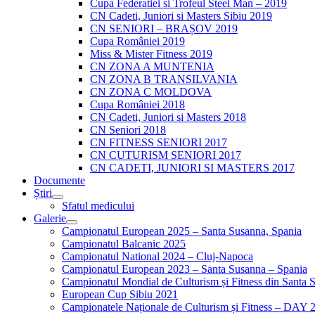
Cupa Federatiei si Trofeul Steel Man – 2019
CN Cadeti, Juniori si Masters Sibiu 2019
CN SENIORI – BRAȘOV 2019
Cupa României 2019
Miss & Mister Fitness 2019
CN ZONA A MUNTENIA
CN ZONA B TRANSILVANIA
CN ZONA C MOLDOVA
Cupa României 2018
CN Cadeti, Juniori si Masters 2018
CN Seniori 2018
CN FITNESS SENIORI 2017
CN CUTURISM SENIORI 2017
CN CADETI, JUNIORI SI MASTERS 2017
Documente
Știri
Sfatul medicului
Galerie
Campionatul European 2025 – Santa Susanna, Spania
Campionatul Balcanic 2025
Campionatul National 2024 – Cluj-Napoca
Campionatul European 2023 – Santa Susanna – Spania
Campionatul Mondial de Culturism și Fitness din Santa 
European Cup Sibiu 2021
Campionatele Naționale de Culturism și Fitness – DAY 