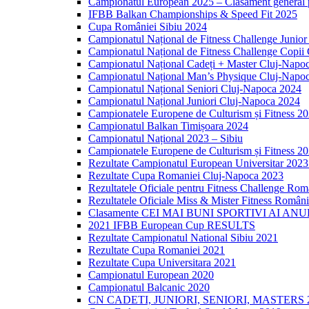
Campionatul European 2025 – Clasament general p
IFBB Balkan Championships & Speed Fit 2025
Cupa României Sibiu 2024
Campionatul Național de Fitness Challenge Junio
Campionatul Național de Fitness Challenge Copii
Campionatul Național Cadeți + Master Cluj-Napo
Campionatul Național Man’s Physique Cluj-Napo
Campionatul Național Seniori Cluj-Napoca 2024
Campionatul Național Juniori Cluj-Napoca 2024
Campionatele Europene de Culturism și Fitness 2
Campionatul Balkan Timișoara 2024
Campionatul Național 2023 – Sibiu
Campionatele Europene de Culturism și Fitness 2
Rezultate Campionatul European Universitar 202
Rezultate Cupa Romaniei Cluj-Napoca 2023
Rezultatele Oficiale pentru Fitness Challenge Ro
Rezultatele Oficiale Miss & Mister Fitness Român
Clasamente CEI MAI BUNI SPORTIVI AI ANU
2021 IFBB European Cup RESULTS
Rezultate Campionatul National Sibiu 2021
Rezultate Cupa Romaniei 2021
Rezultate Cupa Universitara 2021
Campionatul European 2020
Campionatul Balcanic 2020
CN CADETI, JUNIORI, SENIORI, MASTERS 