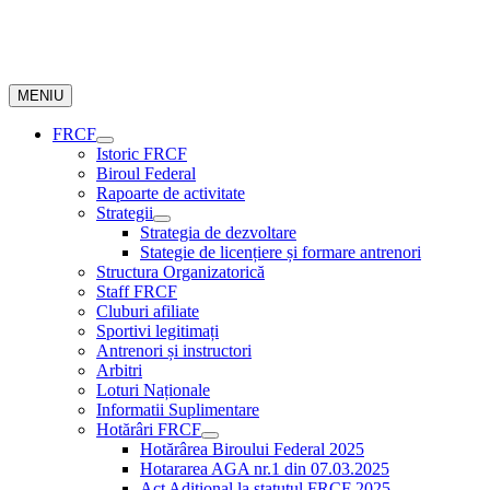
MENIU
FRCF
Istoric FRCF
Biroul Federal
Rapoarte de activitate
Strategii
Strategia de dezvoltare
Stategie de licențiere și formare antrenori
Structura Organizatorică
Staff FRCF
Cluburi afiliate
Sportivi legitimați
Antrenori și instructori
Arbitri
Loturi Naționale
Informatii Suplimentare
Hotărâri FRCF
Hotărârea Biroului Federal 2025
Hotararea AGA nr.1 din 07.03.2025
Act Aditional la statutul FRCF 2025