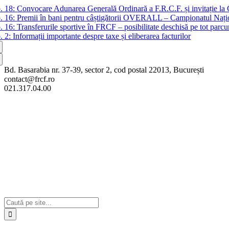
Skip
b. 18:
Convocare Adunarea Generală Ordinară a F.R.C.F. și invitație la
to
b. 16:
Premii în bani pentru câștigătorii OVERALL – Campionatul Nați
content
b. 16:
Transferurile sportive în FRCF – posibilitate deschisă pe tot parcu
b. 2:
Informații importante despre taxe și eliberarea facturilor
Bd. Basarabia nr. 37-39, sector 2, cod postal 22013, București
contact@frcf.ro
021.317.04.00
Cautare...