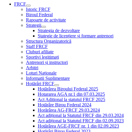
FRCF
Istoric FRCF
Biroul Federal
Rapoarte de activitate
Strategii
Strategia de dezvoltare
Stategie de licențiere și formare antrenori
Structura Organizatorică
Staff FRCF
Cluburi afiliate
Sportivi legitimați
Antrenori și instructori
Arbitri
Loturi Naționale
Informatii Suplimentare
Hotărâri FRCF
Hotărârea Biroului Federal 2025
Hotararea AGA nr.1 din 07.03.2025
Act Aditional la statutul FRCF 2025
Hotărâre Birou Federal 2024
Horărârea AG-FRCF 29.03.2024
Act adițional la Statutul FRCF din 29.03.2024
Act adițional la Statutul FRCF din 02.09.2023
Hotărârea AGE-FRCF nr. 1 din 02.09.2023
Hotărâri Birou Federal 2023