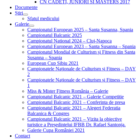
CN CADETI, JUNIORI SI MASTERS 2017
Documente
Știri
Sfatul medicului
Galerie
Campionatul European 2025 – Santa Susanna, Spania
Campionatul Balcanic 2025
Campionatul National 2024 – Cluj-Napoca
Campionatul European 2023 – Santa Susanna – Spania
Campionatul Mondial de Culturism și Fitness din Santa
Susanna – Spania
European Cup Sibiu 2021
Campionatele Naționale de Culturism și Fitness – DAY
2
Campionatele Naționale de Culturism și Fitness – DAY
1
Miss & Mister Fitness România – Galerie
Campionatul Balcanic 2021 – Galerie Competitie
Campionatul Balcanic 2021 – Conferinta de presa
Campionatul Balcanic 2021 – Alegeri Federatia
Balcanica & Congres
Campionatul Balcanic 2021 – Vizita la obiective
turistice a Președintelui IFBB Dr. Rafael Santonja.
Galerie Cupa României 2021
Contact