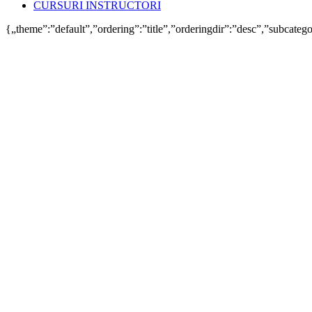
CURSURI INSTRUCTORI
{„theme”:”default”,”ordering”:”title”,”orderingdir”:”desc”,”subcate