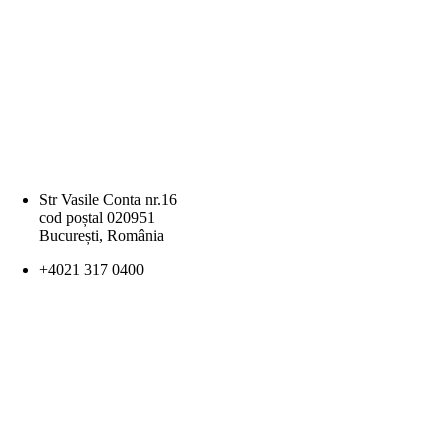
Str Vasile Conta nr.16
cod poștal 020951
București, România
+4021 317 0400