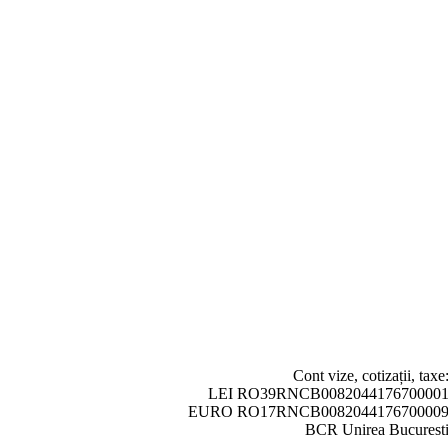
Cont vize, cotizații, taxe
LEI RO39RNCB008204417670000
EURO RO17RNCB008204417670000
BCR Unirea Bucurest