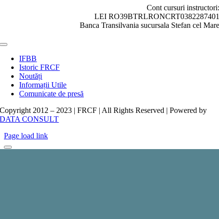
Cont cursuri instructori
LEI RO39BTRLRONCRT038228740
Banca Transilvania sucursala Stefan cel Mar
Toggle
Navigation
IFBB
Istoric FRCF
Noutăți
Informații Utile
Comunicate de presă
Copyright 2012 – 2023 | FRCF | All Rights Reserved | Powered by
DATA CONSULT
Page load link