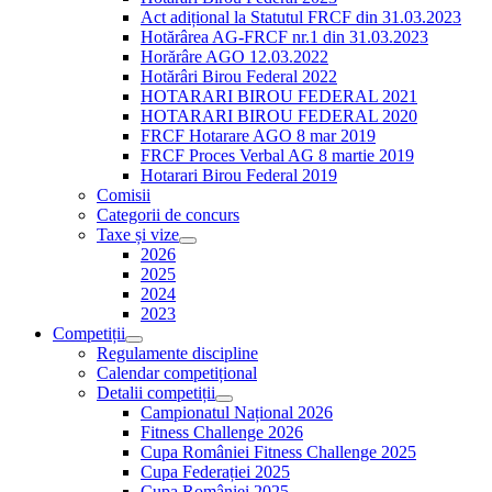
Act adițional la Statutul FRCF din 31.03.2023
Hotărârea AG-FRCF nr.1 din 31.03.2023
Horărâre AGO 12.03.2022
Hotărâri Birou Federal 2022
HOTARARI BIROU FEDERAL 2021
HOTARARI BIROU FEDERAL 2020
FRCF Hotarare AGO 8 mar 2019
FRCF Proces Verbal AG 8 martie 2019
Hotarari Birou Federal 2019
Comisii
Categorii de concurs
Taxe și vize
2026
2025
2024
2023
Competiții
Regulamente discipline
Calendar competițional
Detalii competiții
Campionatul Național 2026
Fitness Challenge 2026
Cupa României Fitness Challenge 2025
Cupa Federației 2025
Cupa României 2025