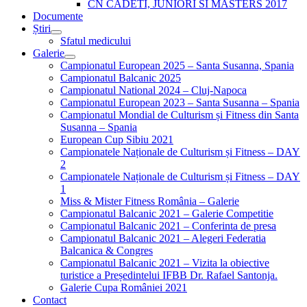
CN CADETI, JUNIORI SI MASTERS 2017
Documente
Știri
Sfatul medicului
Galerie
Campionatul European 2025 – Santa Susanna, Spania
Campionatul Balcanic 2025
Campionatul National 2024 – Cluj-Napoca
Campionatul European 2023 – Santa Susanna – Spania
Campionatul Mondial de Culturism și Fitness din Santa
Susanna – Spania
European Cup Sibiu 2021
Campionatele Naționale de Culturism și Fitness – DAY
2
Campionatele Naționale de Culturism și Fitness – DAY
1
Miss & Mister Fitness România – Galerie
Campionatul Balcanic 2021 – Galerie Competitie
Campionatul Balcanic 2021 – Conferinta de presa
Campionatul Balcanic 2021 – Alegeri Federatia
Balcanica & Congres
Campionatul Balcanic 2021 – Vizita la obiective
turistice a Președintelui IFBB Dr. Rafael Santonja.
Galerie Cupa României 2021
Contact