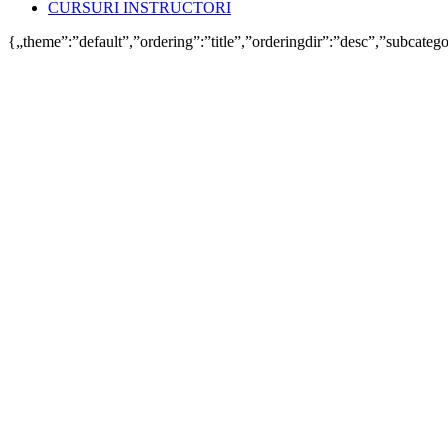
CURSURI INSTRUCTORI
{„theme”:”default”,”ordering”:”title”,”orderingdir”:”desc”,”subcate