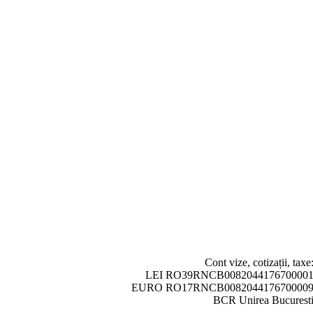
Cont vize, cotizații, taxe
LEI RO39RNCB008204417670000
EURO RO17RNCB008204417670000
BCR Unirea Bucurest