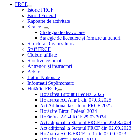
FRCF
Istoric FRCF
Biroul Federal
Rapoarte de activitate
Strategii
Strategia de dezvoltare
Stategie de licențiere și formare antrenori
Structura Organizatorică
Staff FRCF
Cluburi afiliate
Sportivi legitimați
Antrenori și instructori
Arbitri
Loturi Naționale
Informatii Suplimentare
Hotărâri FRCF
Hotărârea Biroului Federal 2025
Hotararea AGA nr.1 din 07.03.2025
Act Aditional la statutul FRCF 2025
Hotărâre Birou Federal 2024
Horărârea AG-FRCF 29.03.2024
Act adițional la Statutul FRCF din 29.03.2024
Act adițional la Statutul FRCF din 02.09.2023
Hotărârea AGE-FRCF nr. 1 din 02.09.2023
Hotărâri Birou Federal 2023