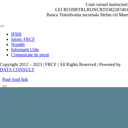
Cont cursuri instructori
LEI RO39BTRLRONCRT038228740
Banca Transilvania sucursala Stefan cel Mar
Toggle
Navigation
IFBB
Istoric FRCF
Noutăți
Informații Utile
Comunicate de presă
Copyright 2012 – 2023 | FRCF | All Rights Reserved | Powered by
DATA CONSULT
Page load link