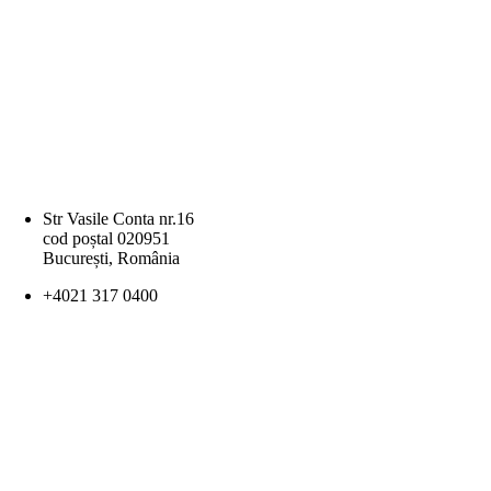
Str Vasile Conta nr.16
cod poștal 020951
București, România
+4021 317 0400