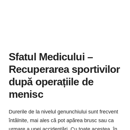
Știri
Galerie
Contact
CURSURI INSTRUCT
Sfatul Medicului –
Recuperarea sportivilor
după operațiile de
menisc
Durerile de la nivelul genunchiului sunt frecvent
întâlnite, mai ales că pot apărea brusc sau ca
urmare a unei accidentări. Cu toate acestea, în