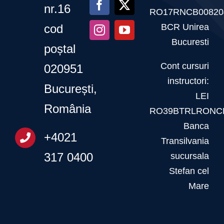
–
nr.16
RO17RNCB00820
20
BCR Unirea
cod
martie
Bucuresti
poștal
2026
Cont cursuri
020951
instructori:
București,
LEI
România
RO39BTRLRONCR
Banca
+4021
Transilvania
317 0400
sucursala
Stefan cel
Mare