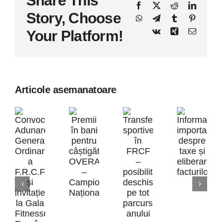
Share This
Facebook
X
Reddit
LinkedI
Story, Choose
WhatsApp
Telegram
Tumblr
Pinteres
Vk
Xing
E-
Your Platform!
mail:
Articole asemanatoare
Inform
Premii
impor
Transferurile
în