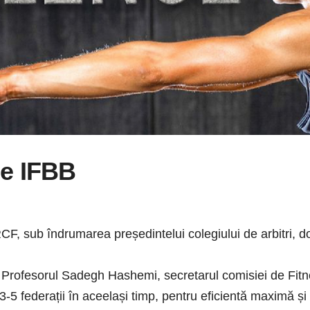
ge IFBB
l FRCF, sub îndrumarea președintelui colegiului de arbitri,
re Profesorul Sadegh Hashemi, secretarul comisiei de Fi
 3-5 federații în aceelași timp, pentru eficientă maximă 