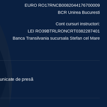
EURO RO17RNCB0082044176700009
BCR Unirea Bucuresti
Cont cursuri instructori:
LEI RO39BTRLRONCRT0382287401
Banca Transilvania sucursala Stefan cel Mare
nicate de presă