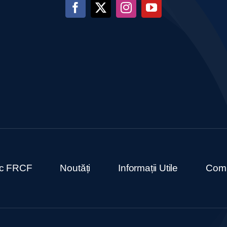
ric FRCF
Noutăți
Informații Utile
Comu