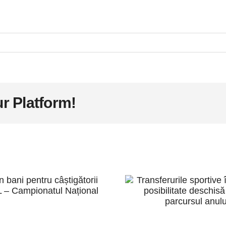
r Platform!
emii în bani
pentru
Transferur
âștigătorii
sportive în 