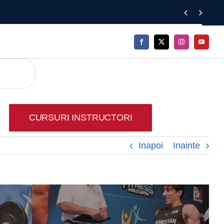


CURSURI INSTRUCTORI
Inapoi
Inainte