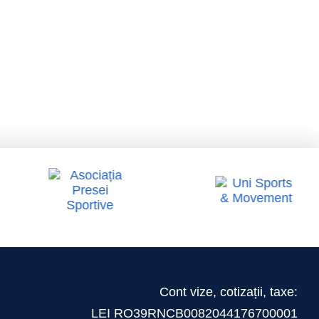
ate
eliberarea
 tot
facturilor
ului
Cont vize, cotizații, taxe:
LEI RO39RNCB0082044176700001