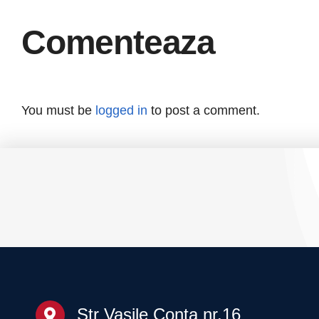
O
Ordinară a
C
F.R.C.F. și
Comenteaza
invitație la Gala
Fitnessului
Românesc – 20
You must be
logged in
to post a comment.
martie 2026
Str Vasile Conta nr.16