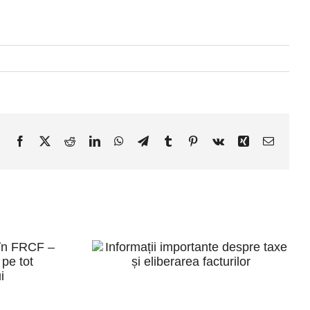
Facebook
X
Reddit
LinkedIn
WhatsApp
Telegram
Tumblr
Pinterest
Vk
Xing
E-
mail:
Informații
ile
importante
FRCF
despre taxe și