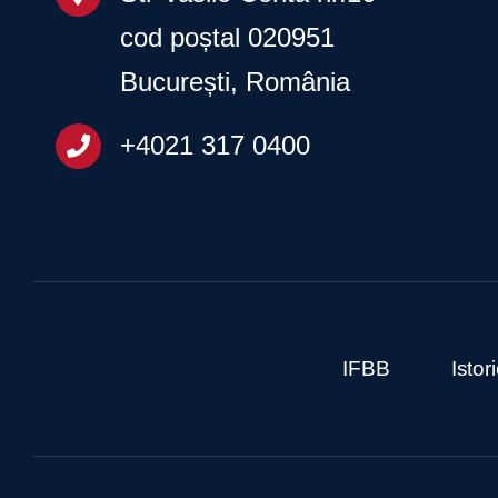
cod poștal 020951
București, România
+4021 317 0400
IFBB
Isto