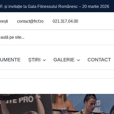
mpionatul Național
rești
contact@frcf.ro
021.317.04.00
.
UMENTE
ȘTIRI
GALERIE
CONTACT