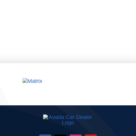
VERALL –
– posibilit
ampionatul
deschisă pe
Național
parcursul an