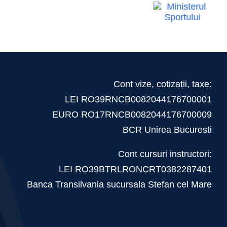
 tot
facturilor
ului
Cont vize, cotizații, taxe:
LEI RO39RNCB0082044176700001
EURO RO17RNCB0082044176700009
BCR Unirea Bucuresti
Cont cursuri instructori:
LEI RO39BTRLRONCRT0382287401
Banca Transilvania sucursala Stefan cel Mare