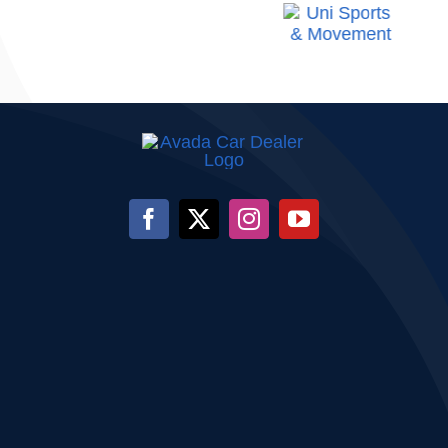
deschisă pe
Național
parcursul an