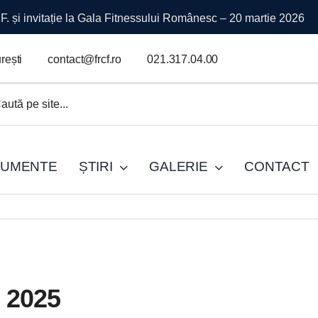
mpionatul Național
rești
contact@frcf.ro
021.317.04.00
.
UMENTE
ȘTIRI
GALERIE
CONTACT
e 2025