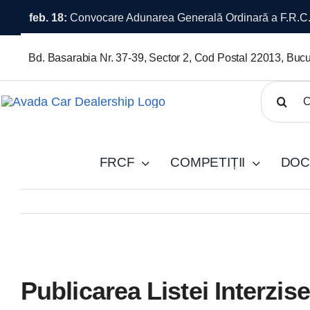
Skip
feb. 16:
Premii în bani pentru câștigătorii OVERALL – Ca
to
content
Bd. Basarabia Nr. 37-39, Sector 2, Cod Postal 22013, Bucu
Cautare..
FRCF
COMPETIȚII
DOC
View
Publicarea Listei Interzis
Larger
Image