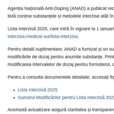
Agenția Națională Anti-Doping (ANAD) a publicat rec
listă conține substanțele și metodele interzise atât în
Lista Interzisă 2025, care intră în vigoare la 1 ianuar
interzisa-medical-sut/lista-interzisa
.
Pentru detalii suplimentare, ANAD a furnizat și un su
modificările de dozaj pentru anumite substanțe. Prin
modificarea intervalelor de dozaj pentru formoterol,
Pentru a consulta documentele detaliate, accesați fiș
Lista Interzisă 2025
Sumarul Modificărilor pentru Lista Interzisă 20
Ace#astă actualizare asigură claritatea și transparența