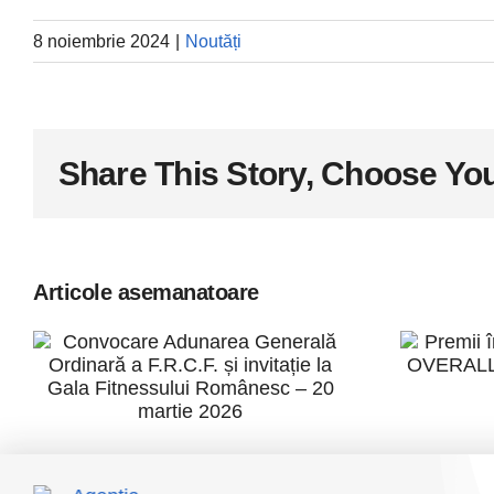
8 noiembrie 2024
|
Noutăți
Share This Story, Choose You
Articole asemanatoare
Pr
Convocare
Adunarea
c
Generală
O
Ordinară a
C
F.R.C.F. și