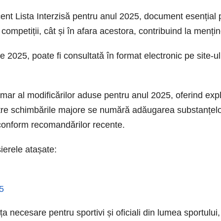
ent Lista Interzisă pentru anul 2025, document esențial 
 competiții, cât și în afara acestora, contribuind la mențin
ie 2025, poate fi consultată în format electronic pe site-u
mar al modificărilor aduse pentru anul 2025, oferind expli
tre schimbările majore se numără adăugarea substanțelor 
 conform recomandărilor recente.
ierele atașate:
25
 necesare pentru sportivi și oficiali din lumea sportului, 