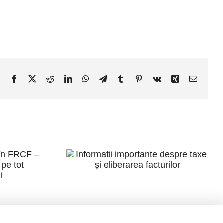
Facebook
X
Reddit
LinkedIn
WhatsApp
Telegram
Tumblr
Pinterest
Vk
Xing
E-
mail:
Informații
ile
importante
FRCF
despre taxe și
ate
eliberarea