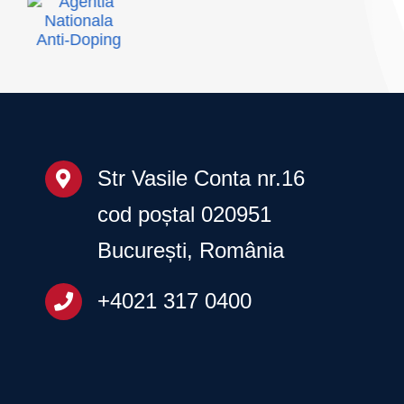
invitație la Gala
Fitnessului
Românesc – 20
martie 2026
Str Vasile Conta nr.16
cod poștal 020951
București, România
+4021 317 0400