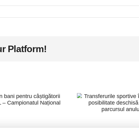
r Platform!
emii în bani
pentru
Transferur
âștigătorii
sportive în 
VERALL –
– posibilit
ampionatul