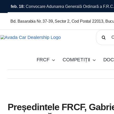
Skip
feb. 16:
Premii în bani pentru câștigătorii OVERALL – Ca
to
content
Bd. Basarabia Nr. 37-39, Sector 2, Cod Postal 22013, Bucu
Cautare..
FRCF
COMPETIȚII
DOC
View
Președintele FRCF, Gabri
Larger
Image