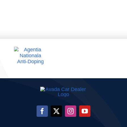
Național
parcursul an