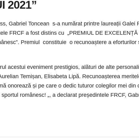
 2021”
s, Gabriel Toncean s-a numărat printre laureații Galei P
eședintele FRCF a fost distins cu „PREMIUL DE EXCEL
românesc”. Premiul constituie o recunoaștere a eforturilo
drul acestui eveniment prestigios, alături de alte perso
urelian Temișan, Elisabeta Lipă. Recunoașterea meritel
mă onorează și pe care o dedic tuturor colegilor mei din
z sportul românesc! „, a declarat președintele FRCF, Gab