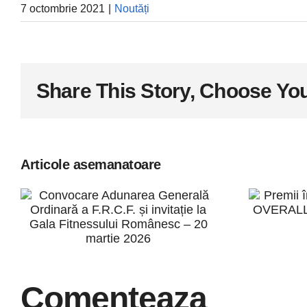
7 octombrie 2021
|
Noutăți
Share This Story, Choose You
Articole asemanatoare
Pr
Convocare
Adunarea
c
Generală
O
Ordinară a
C
F.R.C.F. și
Comenteaza