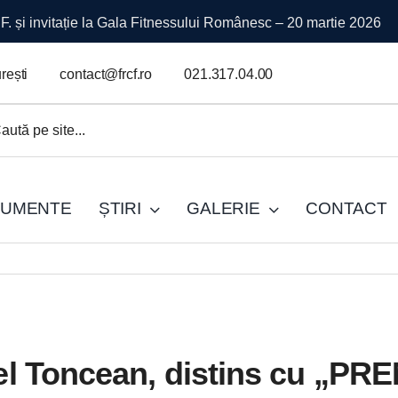
mpionatul Național
rești
contact@frcf.ro
021.317.04.00
.
UMENTE
ȘTIRI
GALERIE
CONTACT
el Toncean, distins cu „PR