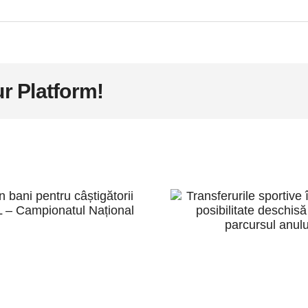
r Platform!
emii în bani
pentru
Transferur
âștigătorii
sportive în 
VERALL –
– posibilit
ampionatul
deschisă pe