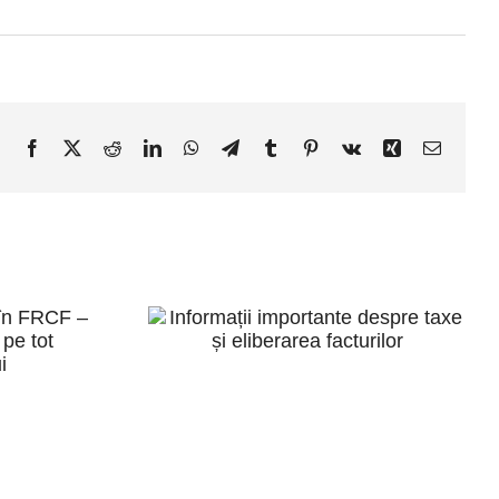
Facebook
X
Reddit
LinkedIn
WhatsApp
Telegram
Tumblr
Pinterest
Vk
Xing
E-
mail:
Informații
ile
importante
FRCF
despre taxe și
ate
eliberarea
 tot
facturilor