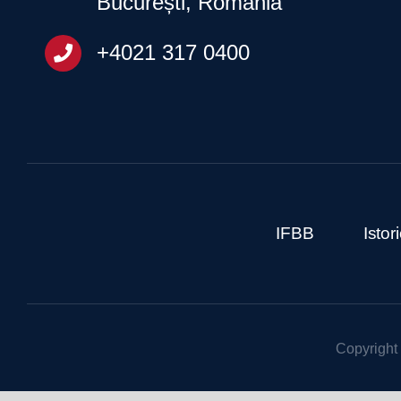
București, România
+4021 317 0400
IFBB
Isto
Copyright