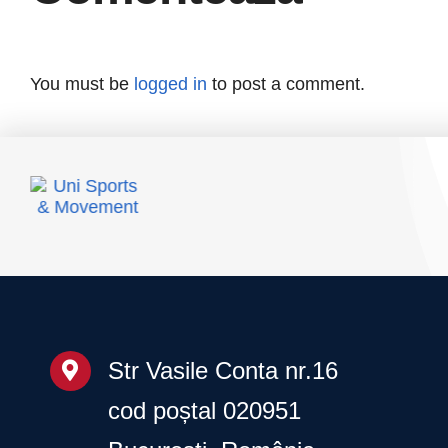
invitație la Gala
Fitnessului
Românesc – 20
You must be
logged in
to post a comment.
martie 2026
Str Vasile Conta nr.16
cod poștal 020951