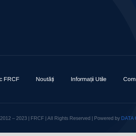
ric FRCF
Noutăți
Informații Utile
Comu
 2012 – 2023 | FRCF | All Rights Reserved | Powered by
DATA