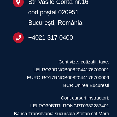
Str Vasile Conta nr.16
cod poștal 020951
București, România
+4021 317 0400
Cont vize, cotizații, taxe:
LEI RO39RNCB0082044176700001
EURO RO17RNCB0082044176700009
BCR Unirea Bucuresti
Cont cursuri instructori:
LEI RO39BTRLRONCRT0382287401
Banca Transilvania sucursala Stefan cel Mare