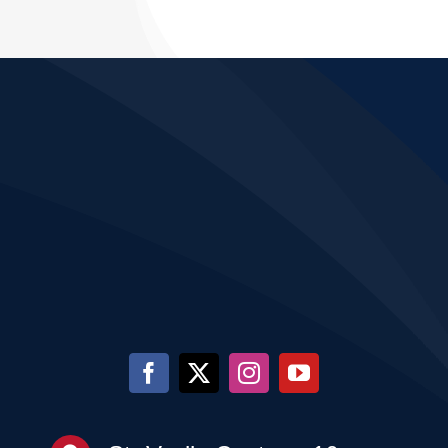
a
posibilitate
–
F.R.C.F.
deschisă
Campionatul
și
pe
Național
invitație
tot
la
parcursul
Gala
anului
Fitnessului
Românesc
–
20
martie
2026