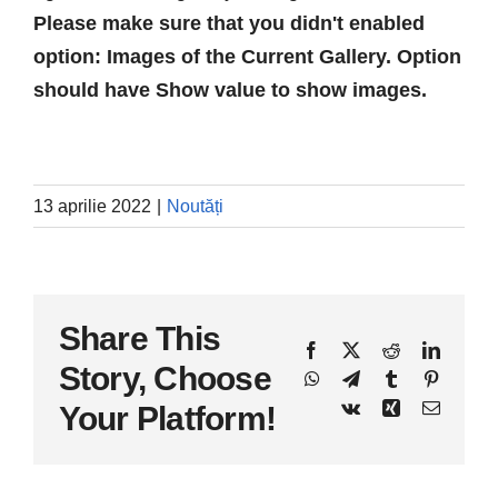
Please make sure that you didn't enabled
option: Images of the Current Gallery. Option
should have Show value to show images.
13 aprilie 2022
|
Noutăți
Share This
Facebook
X
Reddit
LinkedI
Story, Choose
WhatsApp
Telegram
Tumblr
Pinteres
Vk
Xing
E-
Your Platform!
mail: