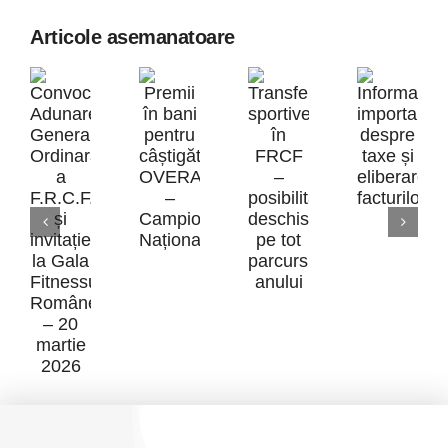
Articole asemanatoare
Inform
Premii
impor
Transferurile
în
desp
Convocare
sportive
bani
taxe
Adunarea
în
pentru
și
Generală
FRCF
câștigătorii
elibe
Ordinară
–
OVERALL
factur