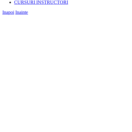
CURSURI INSTRUCTORI
Inapoi
Inainte
View
Larger
Image