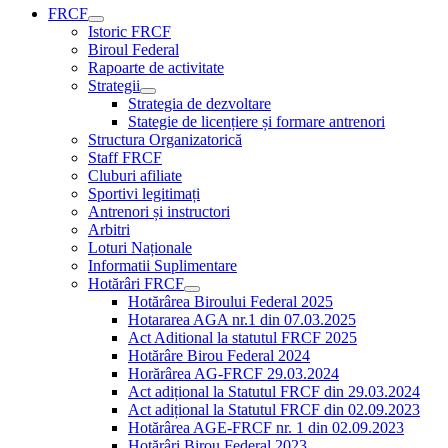
FRCF
Istoric FRCF
Biroul Federal
Rapoarte de activitate
Strategii
Strategia de dezvoltare
Stategie de licențiere și formare antrenori
Structura Organizatorică
Staff FRCF
Cluburi afiliate
Sportivi legitimați
Antrenori și instructori
Arbitri
Loturi Naționale
Informatii Suplimentare
Hotărâri FRCF
Hotărârea Biroului Federal 2025
Hotararea AGA nr.1 din 07.03.2025
Act Aditional la statutul FRCF 2025
Hotărâre Birou Federal 2024
Horărârea AG-FRCF 29.03.2024
Act adițional la Statutul FRCF din 29.03.2024
Act adițional la Statutul FRCF din 02.09.2023
Hotărârea AGE-FRCF nr. 1 din 02.09.2023
Hotărâri Birou Federal 2023