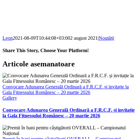
Leon
2021-08-09T10:44:08+03:00
2 august 2021
|
Noutăți
|
Share This Story, Choose Your Platform!
Facebook
X
Reddit
LinkedIn
WhatsApp
Telegram
Tumblr
Pinterest
Vk
Xing
E-
Articole asemanatoare
mail:
Convocare Adunarea Generală Ordinară a F.R.C.F. și invitație la
Gala Fitnessului Românesc – 20 martie 2026
Gallery
Convocare Adunarea Generală Ordinară a F.R.C.F. și invitație
la Gala Fitnessului Românesc – 20 martie 2026
Premii în bani pentru câștigătorii OVERALL – Campionatul