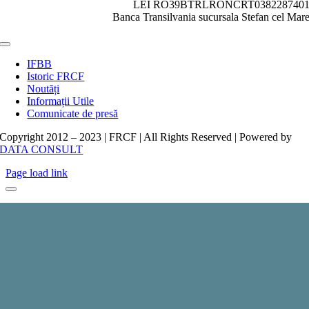
LEI RO39BTRLRONCRT038228740
Banca Transilvania sucursala Stefan cel Mar
Toggle
Navigation
IFBB
Istoric FRCF
Noutăți
Informații Utile
Comunicate de presă
Copyright 2012 – 2023 | FRCF | All Rights Reserved | Powered by
DATA CONSULT
Page load link