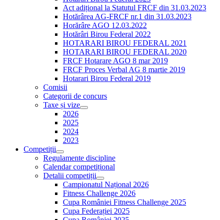
Act adițional la Statutul FRCF din 31.03.2023
Hotărârea AG-FRCF nr.1 din 31.03.2023
Horărâre AGO 12.03.2022
Hotărâri Birou Federal 2022
HOTARARI BIROU FEDERAL 2021
HOTARARI BIROU FEDERAL 2020
FRCF Hotarare AGO 8 mar 2019
FRCF Proces Verbal AG 8 martie 2019
Hotarari Birou Federal 2019
Comisii
Categorii de concurs
Taxe și vize
2026
2025
2024
2023
Competiții
Regulamente discipline
Calendar competițional
Detalii competiții
Campionatul Național 2026
Fitness Challenge 2026
Cupa României Fitness Challenge 2025
Cupa Federației 2025
Cupa României 2025