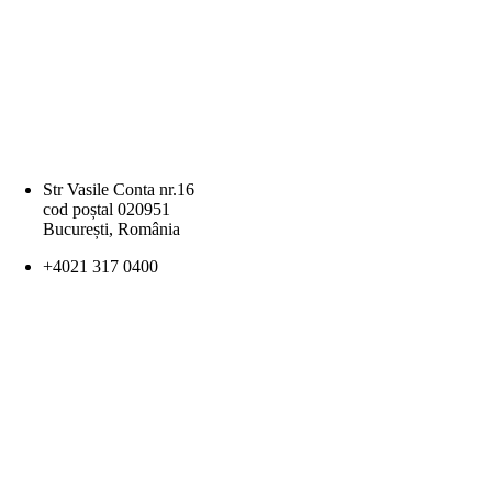
Str Vasile Conta nr.16
cod poștal 020951
București, România
+4021 317 0400