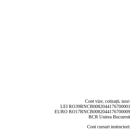
Cont vize, cotizații, taxe
LEI RO39RNCB008204417670000
EURO RO17RNCB008204417670000
BCR Unirea Bucurest
Cont cursuri instructori