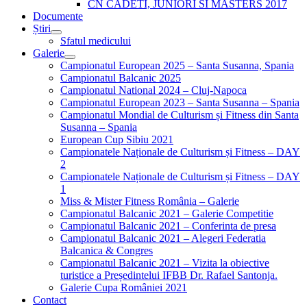
CN CADETI, JUNIORI SI MASTERS 2017
Documente
Știri
Sfatul medicului
Galerie
Campionatul European 2025 – Santa Susanna, Spania
Campionatul Balcanic 2025
Campionatul National 2024 – Cluj-Napoca
Campionatul European 2023 – Santa Susanna – Spania
Campionatul Mondial de Culturism și Fitness din Santa
Susanna – Spania
European Cup Sibiu 2021
Campionatele Naționale de Culturism și Fitness – DAY
2
Campionatele Naționale de Culturism și Fitness – DAY
1
Miss & Mister Fitness România – Galerie
Campionatul Balcanic 2021 – Galerie Competitie
Campionatul Balcanic 2021 – Conferinta de presa
Campionatul Balcanic 2021 – Alegeri Federatia
Balcanica & Congres
Campionatul Balcanic 2021 – Vizita la obiective
turistice a Președintelui IFBB Dr. Rafael Santonja.
Galerie Cupa României 2021
Contact