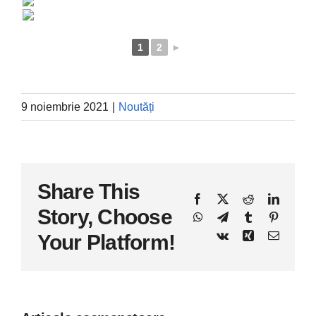
1
2
►
9 noiembrie 2021
|
Noutăți
Share This
Facebook
X
Reddit
LinkedI
Story, Choose
WhatsApp
Telegram
Tumblr
Pinteres
Vk
Xing
E-
Your Platform!
mail: