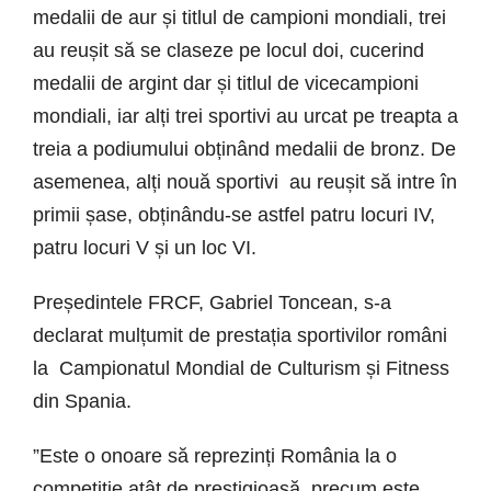
medalii de aur și titlul de campioni mondiali, trei
au reușit să se claseze pe locul doi, cucerind
medalii de argint dar și titlul de vicecampioni
mondiali, iar alți trei sportivi au urcat pe treapta a
treia a podiumului obținând medalii de bronz. De
asemenea, alți nouă sportivi au reușit să intre în
primii șase, obținându-se astfel patru locuri IV,
patru locuri V și un loc VI.
Președintele FRCF, Gabriel Toncean, s-a
declarat mulțumit de prestația sportivilor români
la Campionatul Mondial de Culturism și Fitness
din Spania.
”Este o onoare să reprezinți România la o
competiție atât de prestigioasă, precum este