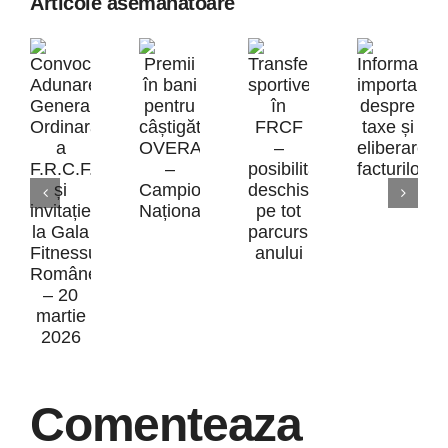
Articole asemanatoare
Inform
Premii
impor
Transferurile
în
desp
Convocare
sportive
bani
taxe
Adunarea
în
pentru
și
Generală
FRCF
câștigătorii
elibe
Ordinară
–
OVERALL
Comenteaza
factur
a
posibilitate
–