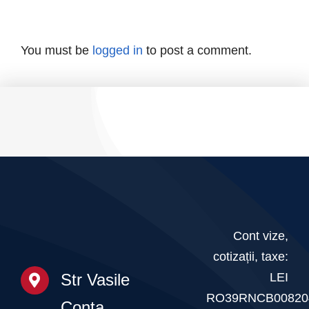
F.R.C.F.
deschisă
Campionatul
și
pe
Național
You must be
logged in
to post a comment.
invitație
tot
la
parcursul
Gala
anului
Fitnessului
Românesc
–
20
martie
Cont vize,
cotizații, taxe:
2026
LEI
Str Vasile
RO39RNCB00820
Conta