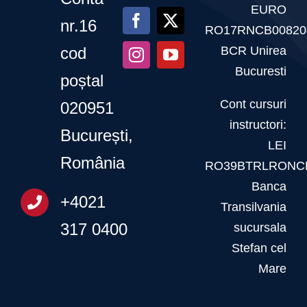
EURO
nr.16
RO17RNCB00820
BCR Unirea
cod
Bucuresti
poștal
Cont cursuri
020951
instructori:
București,
LEI
România
RO39BTRLRONCR
Banca
+4021
Transilvania
317 0400
sucursala
Stefan cel
Mare