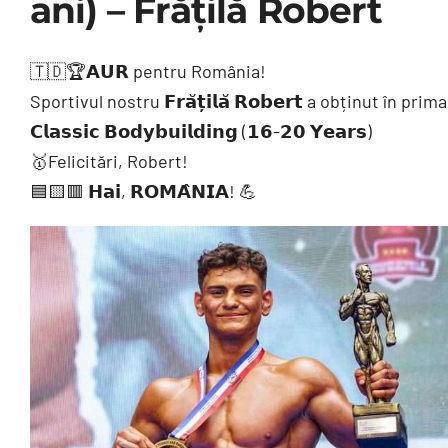
ani) – Frățilă Robert
🇹🇩🏆𝗔𝗨𝗥 pentru România!
Sportivul nostru 𝗙𝗿𝗮̆𝘁̦𝗶𝗹𝗮̆ 𝗥𝗼𝗯𝗲𝗿𝘁 a obținut în prima zi 
𝗖𝗹𝗮𝘀𝘀𝗶𝗰 𝗕𝗼𝗱𝘆𝗯𝘂𝗶𝗹𝗱𝗶𝗻𝗴 (𝟭𝟲-𝟮𝟬 𝗬𝗲𝗮𝗿𝘀)
🥇Felicitări, Robert!
🟦🟨🟥 𝗛𝗮𝗶, 𝗥𝗢𝗠𝗔̂𝗡𝗜𝗔! 💪