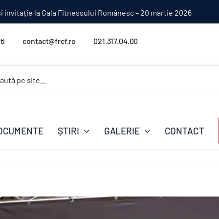
ionatul Național
ti
contact@frcf.ro
021.317.04.00
.
OCUMENTE
ȘTIRI
GALERIE
CONTACT