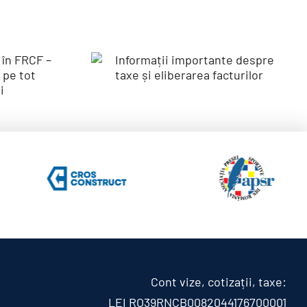
ile
Informații
în
importante
despre taxe și
te
eliberarea
 tot
facturilor
l
Cont vize, cotizații, taxe:
LEI RO39RNCB0082044176700001