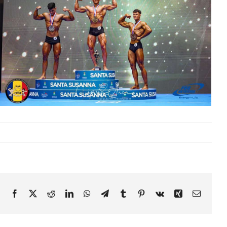
Facebook
X
Reddit
LinkedIn
WhatsApp
Telegram
Tumblr
Pinterest
Vk
Xing
E-
mail: