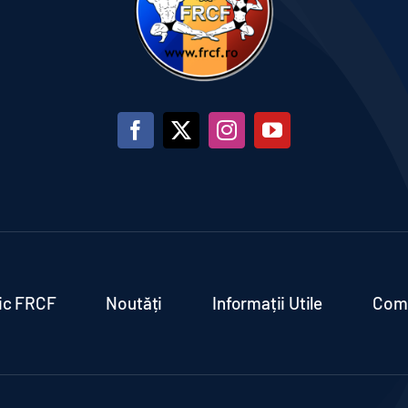
ric FRCF
Noutăți
Informații Utile
Comu