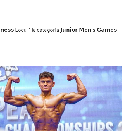
𝗶𝘁𝗻𝗲𝘀𝘀 Locul 1 la categoria 𝗝𝘂𝗻𝗶𝗼𝗿 𝗠𝗲𝗻’𝘀 𝗚𝗮𝗺𝗲𝘀