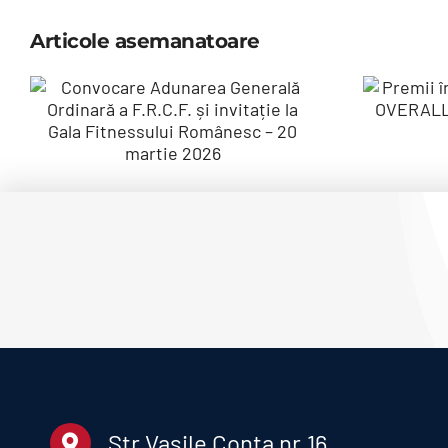
Articole asemanatoare
Pre
Convocare
Adunarea
c
Generală
O
Ordinară a
Ca
F.R.C.F. și
invitație la Gala
Fitnessului
Românesc – 20
martie 2026
Str Vasile Conta nr.16