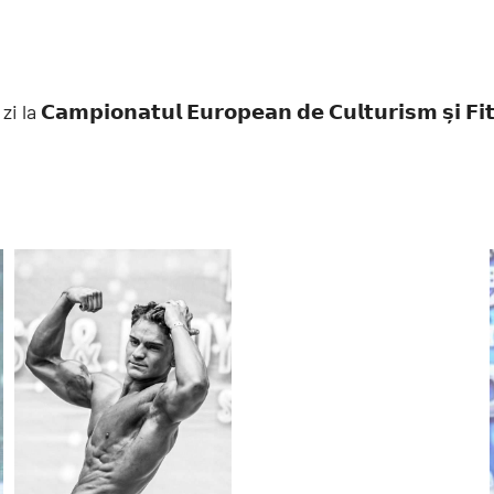
la 𝗖𝗮𝗺𝗽𝗶𝗼𝗻𝗮𝘁𝘂𝗹 𝗘𝘂𝗿𝗼𝗽𝗲𝗮𝗻 𝗱𝗲 𝗖𝘂𝗹𝘁𝘂𝗿𝗶𝘀𝗺 𝘀̦𝗶 𝗙