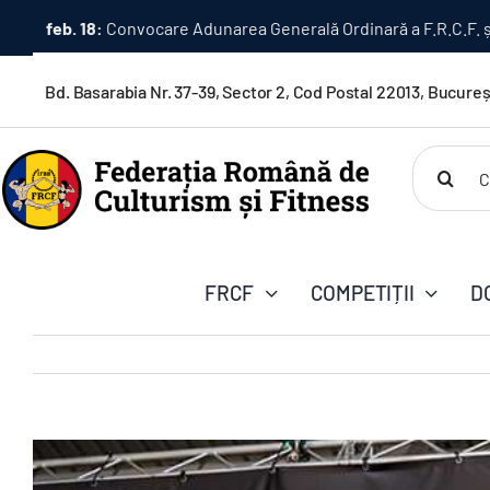
Skip
feb. 16:
Premii în bani pentru câștigătorii OVERALL – Camp
to
content
Bd. Basarabia Nr. 37-39, Sector 2, Cod Postal 22013, Bucureș
Cautare..
FRCF
COMPETIȚII
D
View
Larger