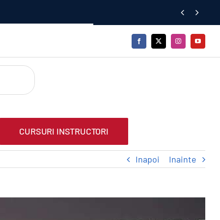


CURSURI INSTRUCTORI
Inapoi
Inainte