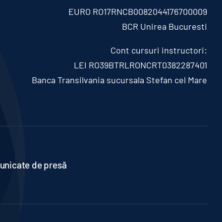
EURO RO17RNCB0082044176700009
BCR Unirea Bucuresti
Cont cursuri instructori:
LEI RO39BTRLRONCRT0382287401
Banca Transilvania sucursala Stefan cel Mare
nicate de presă