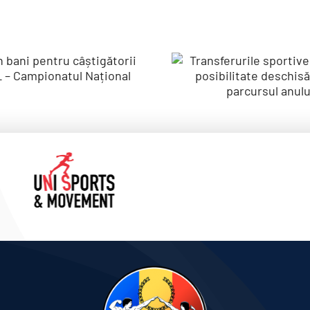
mii în bani
Transferur
pentru
sportive 
âștigătorii
FRCF –
VERALL –
posibilita
mpionatul
deschisă pe
Național
parcursu
anului