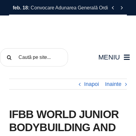
Skip


feb. 18:
Convocare Adunarea Generală Ordinară a F.R.C.F.
to
content
Cautare...
MENIU
FRCF
Inapoi
Inainte
Competiții
IFBB WORLD JUNIOR
Documente
BODYBUILDING AND