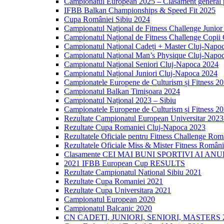
Campionatul European 2025 – Clasament general p
IFBB Balkan Championships & Speed Fit 2025
Cupa României Sibiu 2024
Campionatul Național de Fitness Challenge Junio
Campionatul Național de Fitness Challenge Copii
Campionatul Național Cadeți + Master Cluj-Napo
Campionatul Național Man’s Physique Cluj-Napo
Campionatul Național Seniori Cluj-Napoca 2024
Campionatul Național Juniori Cluj-Napoca 2024
Campionatele Europene de Culturism și Fitness 2
Campionatul Balkan Timișoara 2024
Campionatul Național 2023 – Sibiu
Campionatele Europene de Culturism și Fitness 2
Rezultate Campionatul European Universitar 202
Rezultate Cupa Romaniei Cluj-Napoca 2023
Rezultatele Oficiale pentru Fitness Challenge Ro
Rezultatele Oficiale Miss & Mister Fitness Român
Clasamente CEI MAI BUNI SPORTIVI AI ANU
2021 IFBB European Cup RESULTS
Rezultate Campionatul National Sibiu 2021
Rezultate Cupa Romaniei 2021
Rezultate Cupa Universitara 2021
Campionatul European 2020
Campionatul Balcanic 2020
CN CADETI, JUNIORI, SENIORI, MASTERS 