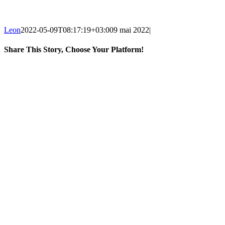
Leon
2022-05-09T08:17:19+03:00
9 mai 2022
|
Share This Story, Choose Your Platform!
Facebook
X
Reddit
LinkedIn
WhatsApp
Telegram
Tumblr
Pinterest
Vk
Xing
E-
mail: