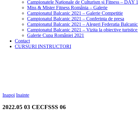
Campionatele Naționale de Culturism și Fitness – DAY 
Miss & Mister Fitness România – Galerie
Campionatul Balcanic 2021 – Galerie Competitie
Campionatul Balcanic 2021 – Conferinta de presa
Campionatul Balcanic 2021 – Alegeri Federatia Balcani
Campionatul Balcanic 2021 – Vizita la obiective turistic
Galerie Cupa României 2021
Contact
CURSURI INSTRUCTORI
Inapoi
Inainte
2022.05 03 CECFSSS 06