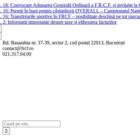
Skip
b. 18:
Convocare Adunarea Generală Ordinară a F.R.C.F. și invitație la
to
b. 16:
Premii în bani pentru câștigătorii OVERALL – Campionatul Nați
content
b. 16:
Transferurile sportive în FRCF – posibilitate deschisă pe tot parcu
b. 2:
Informații importante despre taxe și eliberarea facturilor
Bd. Basarabia nr. 37-39, sector 2, cod postal 22013, București
contact@frcf.ro
021.317.04.00
Cautare...