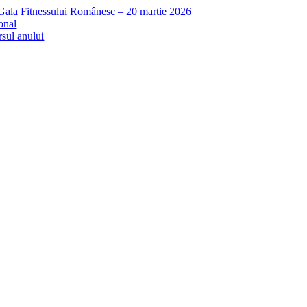
 Gala Fitnessului Românesc – 20 martie 2026
onal
rsul anului