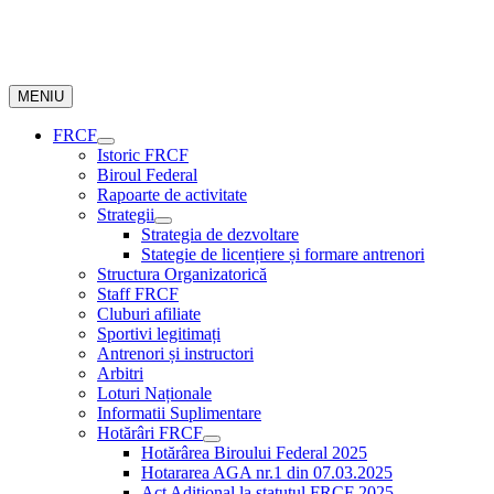
MENIU
FRCF
Istoric FRCF
Biroul Federal
Rapoarte de activitate
Strategii
Strategia de dezvoltare
Stategie de licențiere și formare antrenori
Structura Organizatorică
Staff FRCF
Cluburi afiliate
Sportivi legitimați
Antrenori și instructori
Arbitri
Loturi Naționale
Informatii Suplimentare
Hotărâri FRCF
Hotărârea Biroului Federal 2025
Hotararea AGA nr.1 din 07.03.2025
Act Aditional la statutul FRCF 2025