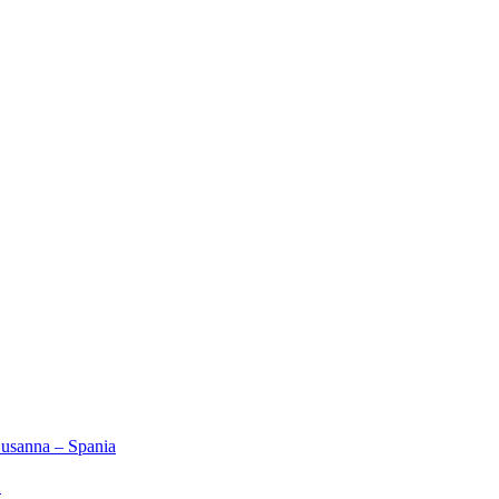
Susanna – Spania
2