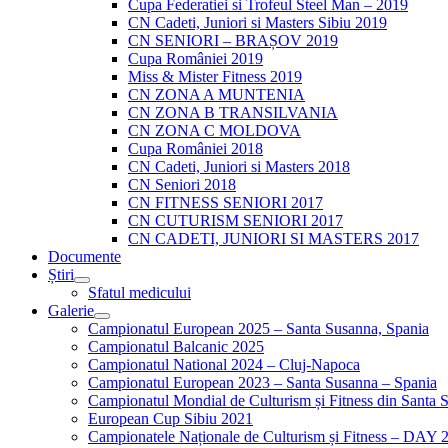
Cupa Federatiei si Trofeul Steel Man – 2019
CN Cadeti, Juniori si Masters Sibiu 2019
CN SENIORI – BRAȘOV 2019
Cupa României 2019
Miss & Mister Fitness 2019
CN ZONA A MUNTENIA
CN ZONA B TRANSILVANIA
CN ZONA C MOLDOVA
Cupa României 2018
CN Cadeti, Juniori si Masters 2018
CN Seniori 2018
CN FITNESS SENIORI 2017
CN CUTURISM SENIORI 2017
CN CADETI, JUNIORI SI MASTERS 2017
Documente
Știri
Sfatul medicului
Galerie
Campionatul European 2025 – Santa Susanna, Spania
Campionatul Balcanic 2025
Campionatul National 2024 – Cluj-Napoca
Campionatul European 2023 – Santa Susanna – Spania
Campionatul Mondial de Culturism și Fitness din Santa 
European Cup Sibiu 2021
Campionatele Naționale de Culturism și Fitness – DAY 