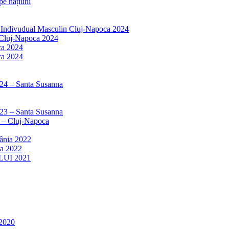
e națiuni
r Indivudual Masculin Cluj-Napoca 2024
 Cluj-Napoca 2024
ca 2024
ca 2024
024 – Santa Susanna
023 – Santa Susanna
3 – Cluj-Napoca
mânia 2022
ia 2022
LUI 2021
2020