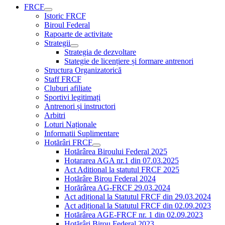
FRCF
Istoric FRCF
Biroul Federal
Rapoarte de activitate
Strategii
Strategia de dezvoltare
Stategie de licențiere și formare antrenori
Structura Organizatorică
Staff FRCF
Cluburi afiliate
Sportivi legitimați
Antrenori și instructori
Arbitri
Loturi Naționale
Informatii Suplimentare
Hotărâri FRCF
Hotărârea Biroului Federal 2025
Hotararea AGA nr.1 din 07.03.2025
Act Aditional la statutul FRCF 2025
Hotărâre Birou Federal 2024
Horărârea AG-FRCF 29.03.2024
Act adițional la Statutul FRCF din 29.03.2024
Act adițional la Statutul FRCF din 02.09.2023
Hotărârea AGE-FRCF nr. 1 din 02.09.2023
Hotărâri Birou Federal 2023