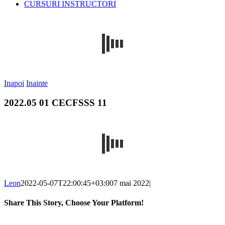
CURSURI INSTRUCTORI
Inapoi
Inainte
2022.05 01 CECFSSS 11
Leon
2022-05-07T22:00:45+03:00
7 mai 2022
|
Share This Story, Choose Your Platform!
Facebook
X
Reddit
LinkedIn
WhatsApp
Telegram
Tumblr
Pinterest
Vk
Xing
E-