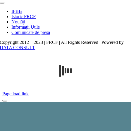
Toggle
Navigation
IFBB
Istoric FRCF
Noutăți
Informații Utile
Comunicate de presă
Copyright 2012 – 2023 | FRCF | All Rights Reserved | Powered by
DATA CONSULT
Page load link