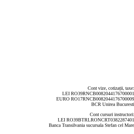
Cont vize, cotizații, taxe
LEI RO39RNCB008204417670000
EURO RO17RNCB008204417670000
BCR Unirea Bucurest
Cont cursuri instructori
LEI RO39BTRLRONCRT038228740
Banca Transilvania sucursala Stefan cel Mar