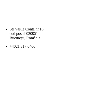
Str Vasile Conta nr.16
cod poștal 020951
București, România
+4021 317 0400