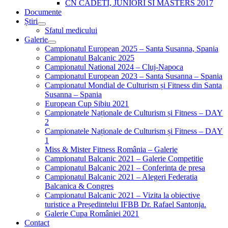
CN CADETI, JUNIORI SI MASTERS 2017
Documente
Știri
Sfatul medicului
Galerie
Campionatul European 2025 – Santa Susanna, Spania
Campionatul Balcanic 2025
Campionatul National 2024 – Cluj-Napoca
Campionatul European 2023 – Santa Susanna – Spania
Campionatul Mondial de Culturism și Fitness din Santa
Susanna – Spania
European Cup Sibiu 2021
Campionatele Naționale de Culturism și Fitness – DAY
2
Campionatele Naționale de Culturism și Fitness – DAY
1
Miss & Mister Fitness România – Galerie
Campionatul Balcanic 2021 – Galerie Competitie
Campionatul Balcanic 2021 – Conferinta de presa
Campionatul Balcanic 2021 – Alegeri Federatia
Balcanica & Congres
Campionatul Balcanic 2021 – Vizita la obiective
turistice a Președintelui IFBB Dr. Rafael Santonja.
Galerie Cupa României 2021
Contact