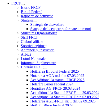
FRCF
Istoric FRCF
Biroul Federal
Rapoarte de activitate
Strategii
Strategia de dezvoltare
Stategie de licențiere și formare antrenori
Structura Organizatorică
Staff FRCF
Cluburi afiliate
Sportivi legitimați
Antrenori și instructori
Arbitri
Loturi Naționale
Informatii Suplimentare
Hotărâri FRCF
Hotărârea Biroului Federal 2025
Hotararea AGA nr.1 din 07.03.2025
Act Aditional la statutul FRCF 2025
Hotărâre Birou Federal 2024
Horărârea AG-FRCF 29.03.2024
Act adițional la Statutul FRCF din 29.03.2024
Act adițional la Statutul FRCF din 02.09.2023
Hotărârea AGE-FRCF nr. 1 din 02.09.2023
Hotărâri Birou Federal 2023