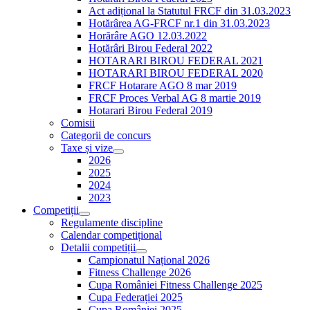
Act adițional la Statutul FRCF din 31.03.2023
Hotărârea AG-FRCF nr.1 din 31.03.2023
Horărâre AGO 12.03.2022
Hotărâri Birou Federal 2022
HOTARARI BIROU FEDERAL 2021
HOTARARI BIROU FEDERAL 2020
FRCF Hotarare AGO 8 mar 2019
FRCF Proces Verbal AG 8 martie 2019
Hotarari Birou Federal 2019
Comisii
Categorii de concurs
Taxe și vize
2026
2025
2024
2023
Competiții
Regulamente discipline
Calendar competițional
Detalii competiții
Campionatul Național 2026
Fitness Challenge 2026
Cupa României Fitness Challenge 2025
Cupa Federației 2025
Cupa României 2025