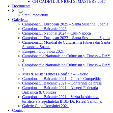
CN CADETI, JUNIORI SI MASTERS 2017
Documente
Știri
Sfatul medicului
Galerie
Campionatul European 2025 – Santa Susanna, Spania
Campionatul Balcanic 2025
Campionatul National 2024 – Cluj-Napoca
Campionatul European 2023 – Santa Susanna – Spania
Campionatul Mondial de Culturism și Fitness din Santa
Susanna – Spania
European Cup Sibiu 2021
Campionatele Naționale de Culturism și Fitness – DAY
2
Campionatele Naționale de Culturism și Fitness – DAY
1
Miss & Mister Fitness România – Galerie
Campionatul Balcanic 2021 – Galerie Competitie
Campionatul Balcanic 2021 – Conferinta de presa
Campionatul Balcanic 2021 – Alegeri Federatia
Balcanica & Congres
Campionatul Balcanic 2021 – Vizita la obiective
turistice a Președintelui IFBB Dr. Rafael Santonja.
Galerie Cupa României 2021
Contact