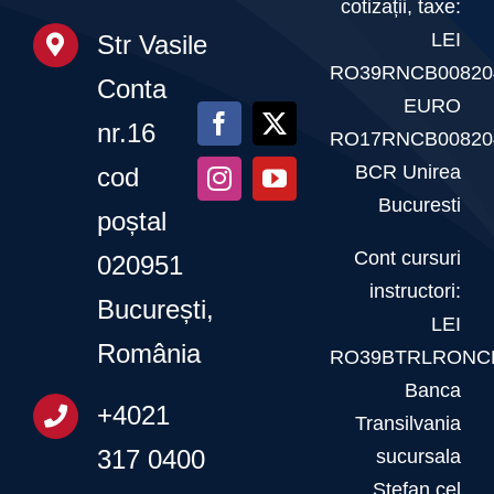
cotizații, taxe:
martie
LEI
Str Vasile
2026
RO39RNCB00820
Conta
EURO
nr.16
RO17RNCB00820
BCR Unirea
cod
Bucuresti
poștal
Cont cursuri
020951
instructori:
București,
LEI
România
RO39BTRLRONCR
Banca
+4021
Transilvania
317 0400
sucursala
Stefan cel