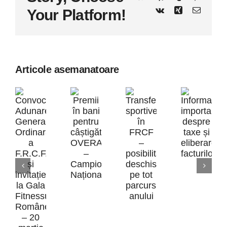
Vk
Xing
E-
Your Platform!
mail:
Articole asemanatoare
Inform
Premii
impor
Transferurile
în
desp
Convocare
sportive
bani
taxe