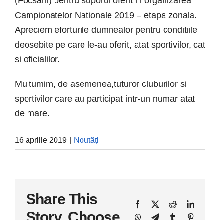
(Focsani) pentru suporul oferit in organizarea
Campionatelor Nationale 2019 – etapa zonala.
Apreciem eforturile dumnealor pentru conditiile
deosebite pe care le-au oferit, atat sportivilor, cat
si oficialilor.
Multumim, de asemenea,tuturor cluburilor si
sportivilor care au participat intr-un numar atat
de mare.
16 aprilie 2019
|
Noutăți
Share This
Facebook
X
Reddit
LinkedI
Story, Choose
WhatsApp
Telegram
Tumblr
Pinteres