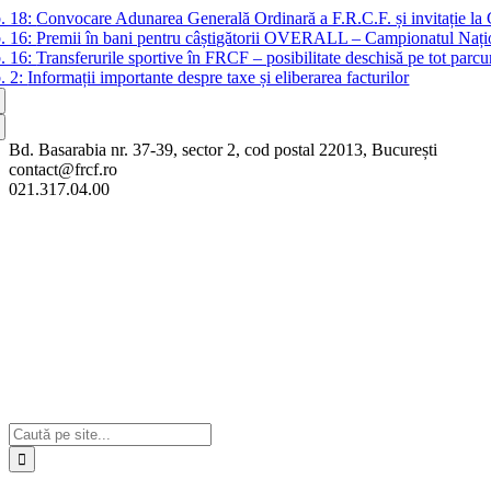
Skip
b. 18:
Convocare Adunarea Generală Ordinară a F.R.C.F. și invitație la
to
b. 16:
Premii în bani pentru câștigătorii OVERALL – Campionatul Nați
content
b. 16:
Transferurile sportive în FRCF – posibilitate deschisă pe tot parcu
b. 2:
Informații importante despre taxe și eliberarea facturilor
Bd. Basarabia nr. 37-39, sector 2, cod postal 22013, București
contact@frcf.ro
021.317.04.00
Cautare...