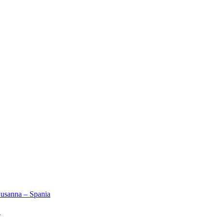
Susanna – Spania
2