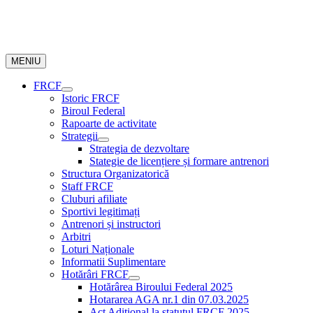
MENIU
FRCF
Istoric FRCF
Biroul Federal
Rapoarte de activitate
Strategii
Strategia de dezvoltare
Stategie de licențiere și formare antrenori
Structura Organizatorică
Staff FRCF
Cluburi afiliate
Sportivi legitimați
Antrenori și instructori
Arbitri
Loturi Naționale
Informatii Suplimentare
Hotărâri FRCF
Hotărârea Biroului Federal 2025
Hotararea AGA nr.1 din 07.03.2025
Act Aditional la statutul FRCF 2025