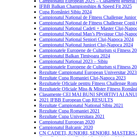
Campionatul European 2025 – Clasament general p
IFBB Balkan Championships & Speed Fit 2025
Cupa României Sibiu 2024
Campionatul Național de Fitness Challenge Junio
Campionatul Național de Fitness Challenge Copii
Campionatul Național Cadeți + Master Cluj-Napo
Campionatul Național Man’s Physique Cluj-Napo
Campionatul Național Seniori Cluj-Napoca 2024
Campionatul Național Juniori Cluj-Napoca 2024
Campionatele Europene de Culturism și Fitness 2
Campionatul Balkan Timișoara 2024
Campionatul Național 2023 – Sibiu
Campionatele Europene de Culturism și Fitness 2
Rezultate Campionatul European Universitar 202
Rezultate Cupa Romaniei Cluj-Napoca 2023
Rezultatele Oficiale pentru Fitness Challenge Ro
Rezultatele Oficiale Miss & Mister Fitness Român
Clasamente CEI MAI BUNI SPORTIVI AI ANU
2021 IFBB European Cup RESULTS
Rezultate Campionatul National Sibiu 2021
Rezultate Cupa Romaniei 2021
Rezultate Cupa Universitara 2021
Campionatul European 2020
Campionatul Balcanic 2020
CN CADETI, JUNIORI, SENIORI, MASTERS 