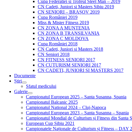
Cupa Federatiei si Trofeul Steel Man – 2019
CN Cadeti, Juniori si Masters Sibiu 2019
CN SENIORI – BRAȘOV 2019
Cupa României 2019
Miss & Mister Fitness 2019
CN ZONA A MUNTENIA
CN ZONA B TRANSILVANIA
CN ZONA C MOLDOVA
Cupa României 2018
CN Cadeti, Juniori si Masters 2018
CN Seniori 2018
CN FITNESS SENIORI 2017
CN CUTURISM SENIORI 2017
CN CADETI, JUNIORI SI MASTERS 2017
Documente
Știri
Sfatul medicului
Galerie
Campionatul European 2025 – Santa Susanna, Spania
Campionatul Balcanic 2025
Campionatul National 2024 – Cluj-Napoca
Campionatul European 2023 – Santa Susanna – Spania
Campionatul Mondial de Culturism și Fitness din Santa 
European Cup Sibiu 2021
Campionatele Naționale de Culturism și Fitness – DAY 