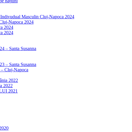
e națiuni
r Indivudual Masculin Cluj-Napoca 2024
 Cluj-Napoca 2024
ca 2024
ca 2024
024 – Santa Susanna
023 – Santa Susanna
3 – Cluj-Napoca
mânia 2022
ia 2022
LUI 2021
2020