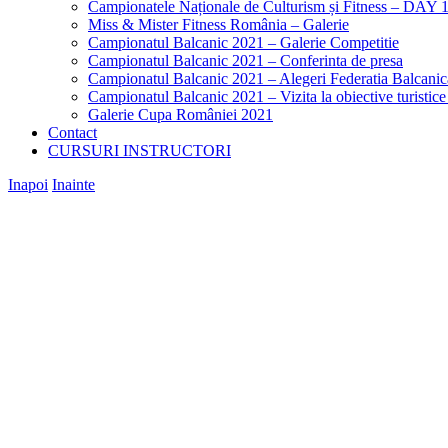
Campionatele Naționale de Culturism și Fitness – DAY 
Miss & Mister Fitness România – Galerie
Campionatul Balcanic 2021 – Galerie Competitie
Campionatul Balcanic 2021 – Conferinta de presa
Campionatul Balcanic 2021 – Alegeri Federatia Balcani
Campionatul Balcanic 2021 – Vizita la obiective turistic
Galerie Cupa României 2021
Contact
CURSURI INSTRUCTORI
Inapoi
Inainte
View
Larger
Image