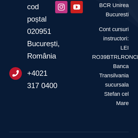
BCR Unirea
cod
Bucuresti
poștal
Cont cursuri
020951
instructori:
București,
LEI
România
RO39BTRLRONCR
Banca
+4021
Transilvania
317 0400
sucursala
Stefan cel
Mare