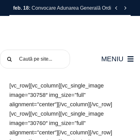
Skip


feb. 18:
Convocare Adunarea Generală Ordinară a F.R.C.F.
to
content
Cautare...
MENIU
FRCF
[vc_row][vc_column][vc_single_image
image=”30758″ img_size=”full”
Competiții
alignment=”center”][/vc_column][/vc_row]
[vc_row][vc_column][vc_single_image
Documente
image=”30760″ img_size=”full”
alignment=”center”][/vc_column][/vc_row]