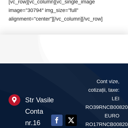
Știri
[vc_row][vc_column][vc_single_image
image=”30794″ img_size=”full”
Galerie
alignment=”center”][/vc_column][/vc_row]
Contact
CURSURI INSTRUCT
Cont vize,
cotizații, taxe:
LEI
Str Vasile
RO39RNCB00820
Conta
EURO
nr.16
RO17RNCB00820