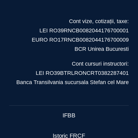
Cont vize, cotizații, taxe:
LEI RO39RNCB0082044176700001
EURO RO17RNCB0082044176700009
BCR Unirea Bucuresti
Cont cursuri instructori:
LEI RO39BTRLRONCRT0382287401
Banca Transilvania sucursala Stefan cel Mare
IFBB
Istoric FRCF