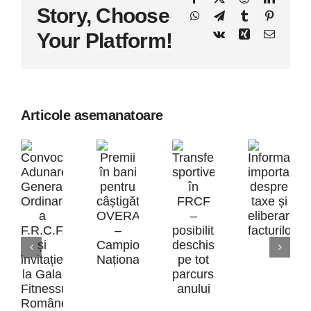
Story, Choose
WhatsApp
Telegram
Tumblr
Pinteres
Vk
Xing
E-
Your Platform!
mail:
Articole asemanatoare
Inform
Premii
impor
Transferurile
în
desp