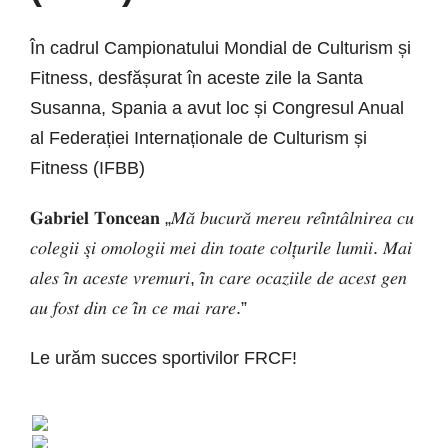
În cadrul Campionatului Mondial de Culturism și
Fitness, desfășurat în aceste zile la Santa
Susanna, Spania a avut loc și Congresul Anual
al Federației Internaționale de Culturism și
Fitness (IFBB)
𝐆𝐚𝐛𝐫𝐢𝐞𝐥 𝐓𝐨𝐧𝐜𝐞𝐚𝐧 „𝑀𝑎̆ 𝑏𝑢𝑐𝑢𝑟𝑎̆ 𝑚𝑒𝑟𝑒𝑢 𝑟𝑒𝑖̂𝑛𝑡𝑎̂𝑙𝑛𝑖𝑟𝑒𝑎 𝑐𝑢
𝑐𝑜𝑙𝑒𝑔𝑖𝑖 𝑠̦𝑖 𝑜𝑚𝑜𝑙𝑜𝑔𝑖𝑖 𝑚𝑒𝑖 𝑑𝑖𝑛 𝑡𝑜𝑎𝑡𝑒 𝑐𝑜𝑙𝑡̦𝑢𝑟𝑖𝑙𝑒 𝑙𝑢𝑚𝑖𝑖. 𝑀𝑎𝑖
𝑎𝑙𝑒𝑠 𝑖̂𝑛 𝑎𝑐𝑒𝑠𝑡𝑒 𝑣𝑟𝑒𝑚𝑢𝑟𝑖, 𝑖̂𝑛 𝑐𝑎𝑟𝑒 𝑜𝑐𝑎𝑧𝑖𝑖𝑙𝑒 𝑑𝑒 𝑎𝑐𝑒𝑠𝑡 𝑔𝑒𝑛
𝑎𝑢 𝑓𝑜𝑠𝑡 𝑑𝑖𝑛 𝑐𝑒 𝑖̂𝑛 𝑐𝑒 𝑚𝑎𝑖 𝑟𝑎𝑟𝑒.”
Le urăm succes sportivilor FRCF!