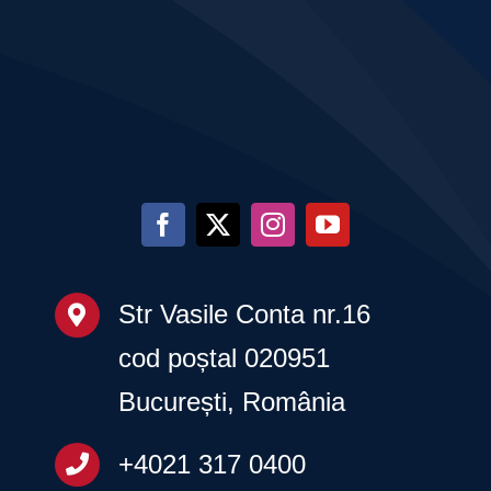
20
martie
2026
Str Vasile Conta nr.16
cod poștal 020951
București, România
+4021 317 0400