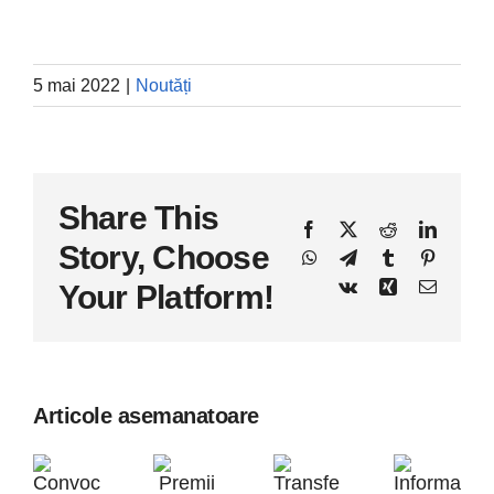
5 mai 2022
|
Noutăți
Share This
Facebook
X
Reddit
LinkedI
Story, Choose
WhatsApp
Telegram
Tumblr
Pinteres
Vk
Xing
E-
Your Platform!
mail:
Articole asemanatoare