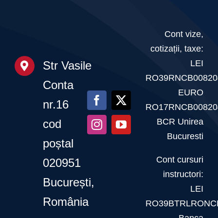
invitație
tot
la
parcursul
Cont vize,
Gala
anului
cotizații, taxe:
Fitnessului
LEI
Str Vasile
Românesc
RO39RNCB00820
Conta
EURO
–
nr.16
RO17RNCB00820
20
BCR Unirea
cod
martie
Bucuresti
poștal
2026
Cont cursuri
020951
instructori:
București,
LEI
România
RO39BTRLRONCR