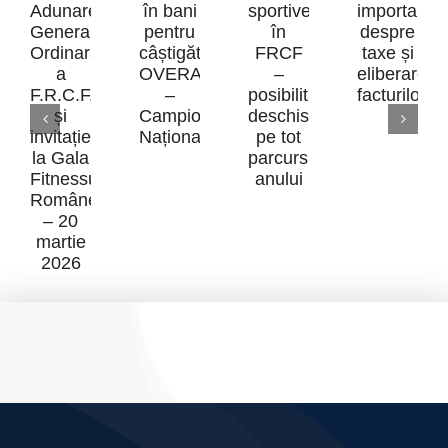
Inform
Premii
impor
Transferurile
în
desp
Convocare
sportive
bani
taxe
Adunarea
în
pentru
și
Generală
FRCF
câștigătorii
elibe
Ordinară
–
OVERALL
factur
a
posibilitate
–
F.R.C.F.
deschisă
Campionatul
și
pe
Național