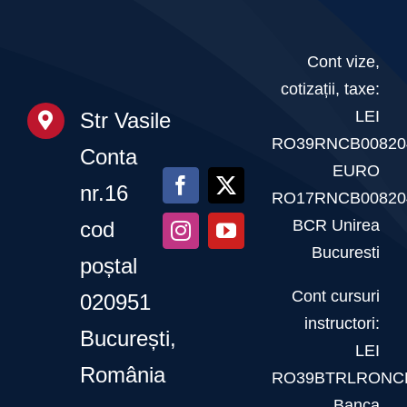
Știri
Galerie
Cont vize,
cotizații, taxe:
Contact
LEI
Str Vasile
RO39RNCB00820
Conta
CURSURI INSTRUCT
EURO
nr.16
RO17RNCB00820
BCR Unirea
cod
Bucuresti
poștal
Cont cursuri
020951
instructori:
București,
LEI
România
RO39BTRLRONCR
Banca