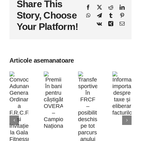
Share This
Facebook
X
Reddit
LinkedI
Story, Choose
WhatsApp
Telegram
Tumblr
Pinteres
Vk
Xing
E-
Your Platform!
mail:
Articole asemanatoare
Inform
Premii
impor
Transferurile