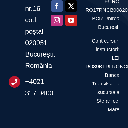
EURO
–
nr.16
RO17RNCB00820
20
BCR Unirea
cod
martie
Bucuresti
poștal
2026
Cont cursuri
020951
instructori:
București,
LEI
România
RO39BTRLRONCR
Banca
+4021
Transilvania
317 0400
sucursala
Stefan cel
Mare