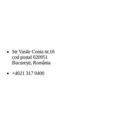
Str Vasile Conta nr.16
cod poștal 020951
București, România
+4021 317 0400