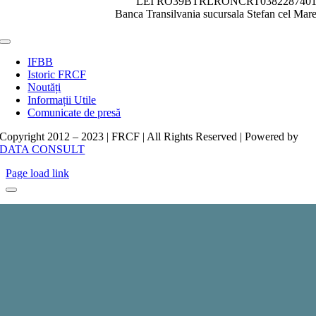
LEI RO39BTRLRONCRT038228740
Banca Transilvania sucursala Stefan cel Mar
Toggle
Navigation
IFBB
Istoric FRCF
Noutăți
Informații Utile
Comunicate de presă
Copyright 2012 – 2023 | FRCF | All Rights Reserved | Powered by
DATA CONSULT
Page load link