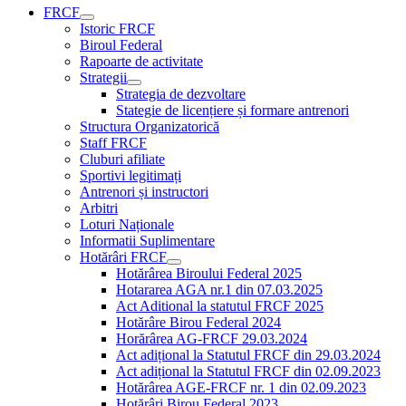
FRCF
Istoric FRCF
Biroul Federal
Rapoarte de activitate
Strategii
Strategia de dezvoltare
Stategie de licențiere și formare antrenori
Structura Organizatorică
Staff FRCF
Cluburi afiliate
Sportivi legitimați
Antrenori și instructori
Arbitri
Loturi Naționale
Informatii Suplimentare
Hotărâri FRCF
Hotărârea Biroului Federal 2025
Hotararea AGA nr.1 din 07.03.2025
Act Aditional la statutul FRCF 2025
Hotărâre Birou Federal 2024
Horărârea AG-FRCF 29.03.2024
Act adițional la Statutul FRCF din 29.03.2024
Act adițional la Statutul FRCF din 02.09.2023
Hotărârea AGE-FRCF nr. 1 din 02.09.2023
Hotărâri Birou Federal 2023