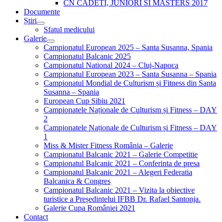
CN CADETI, JUNIORI SI MASTERS 2017
Documente
Știri
Sfatul medicului
Galerie
Campionatul European 2025 – Santa Susanna, Spania
Campionatul Balcanic 2025
Campionatul National 2024 – Cluj-Napoca
Campionatul European 2023 – Santa Susanna – Spania
Campionatul Mondial de Culturism și Fitness din Santa
Susanna – Spania
European Cup Sibiu 2021
Campionatele Naționale de Culturism și Fitness – DAY
2
Campionatele Naționale de Culturism și Fitness – DAY
1
Miss & Mister Fitness România – Galerie
Campionatul Balcanic 2021 – Galerie Competitie
Campionatul Balcanic 2021 – Conferinta de presa
Campionatul Balcanic 2021 – Alegeri Federatia
Balcanica & Congres
Campionatul Balcanic 2021 – Vizita la obiective
turistice a Președintelui IFBB Dr. Rafael Santonja.
Galerie Cupa României 2021
Contact