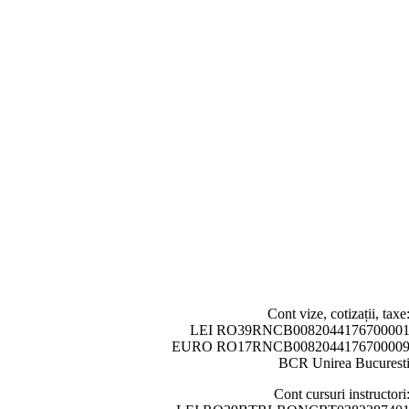
Cont vize, cotizații, taxe
LEI RO39RNCB008204417670000
EURO RO17RNCB008204417670000
BCR Unirea Bucurest
Cont cursuri instructori