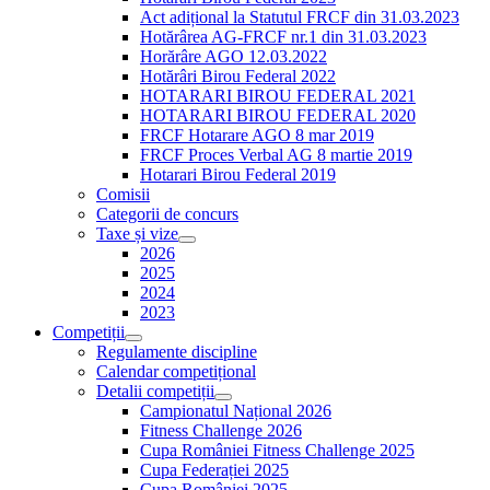
Act adițional la Statutul FRCF din 31.03.2023
Hotărârea AG-FRCF nr.1 din 31.03.2023
Horărâre AGO 12.03.2022
Hotărâri Birou Federal 2022
HOTARARI BIROU FEDERAL 2021
HOTARARI BIROU FEDERAL 2020
FRCF Hotarare AGO 8 mar 2019
FRCF Proces Verbal AG 8 martie 2019
Hotarari Birou Federal 2019
Comisii
Categorii de concurs
Taxe și vize
2026
2025
2024
2023
Competiții
Regulamente discipline
Calendar competițional
Detalii competiții
Campionatul Național 2026
Fitness Challenge 2026
Cupa României Fitness Challenge 2025
Cupa Federației 2025
Cupa României 2025