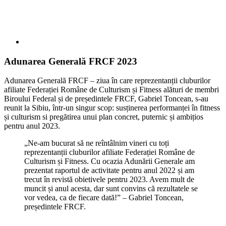
Adunarea Generală FRCF 2023
Adunarea Generală FRCF – ziua în care reprezentanții cluburilor
afiliate Federației Române de Culturism și Fitness alături de membri
Biroului Federal și de președintele FRCF, Gabriel Toncean, s-au
reunit la Sibiu, într-un singur scop: susținerea performanței în fitness
și culturism si pregătirea unui plan concret, puternic și ambițios
pentru anul 2023.
„Ne-am bucurat să ne reîntâlnim vineri cu toți
reprezentanții cluburilor afiliate Federației Române de
Culturism și Fitness. Cu ocazia Adunării Generale am
prezentat raportul de activitate pentru anul 2022 și am
trecut în revistă obietivele pentru 2023. Avem mult de
muncit și anul acesta, dar sunt convins că rezultatele se
vor vedea, ca de fiecare dată!” – Gabriel Toncean,
președintele FRCF.