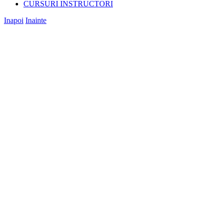
CURSURI INSTRUCTORI
Inapoi
Inainte
View
Larger
Image