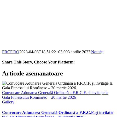
FRCF.RO
2023-04-03T18:51:22+03:00
3 aprilie 2023
|
Noutăți
|
Share This Story, Choose Your Platform!
Facebook
X
Reddit
LinkedIn
WhatsApp
Telegram
Tumblr
Pinterest
Vk
Xing
E-
Articole asemanatoare
mail:
Convocare Adunarea Generală Ordinară a F.R.C.F. și invitație la
Gala Fitnessului Românesc – 20 martie 2026
Gallery
Convocare Adunarea Generală Ordinară a F.R.C.F. și invitație